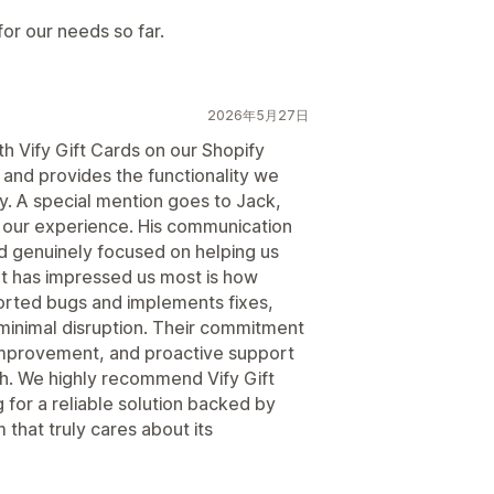
for our needs so far.
2026年5月27日
h Vify Gift Cards on our Shopify
, and provides the functionality we
ly. A special mention goes to Jack,
 our experience. His communication
d genuinely focused on helping us
at has impressed us most is how
ported bugs and implements fixes,
 minimal disruption. Their commitment
 improvement, and proactive support
h. We highly recommend Vify Gift
for a reliable solution backed by
that truly cares about its