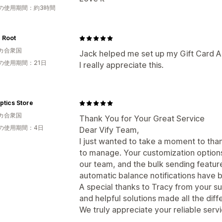
の使用期間：約3時間
 Root
カ合衆国
Jack helped me set up my Gift Card Ap
の使用期間：21日
I really appreciate this.
ptics Store
カ合衆国
Thank You for Your Great Service
の使用期間：4日
Dear Vify Team,
I just wanted to take a moment to than
to manage. Your customization option
our team, and the bulk sending featu
automatic balance notifications have be
A special thanks to Tracy from your s
and helpful solutions made all the dif
We truly appreciate your reliable servi