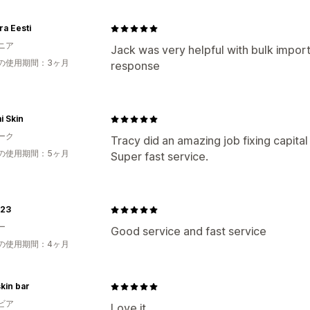
a Eesti
ニア
Jack was very helpful with bulk impor
の使用期間：3ヶ月
response
i Skin
ーク
Tracy did an amazing job fixing capital 
の使用期間：5ヶ月
Super fast service.
23
ー
Good service and fast service
の使用期間：4ヶ月
skin bar
ビア
Love it