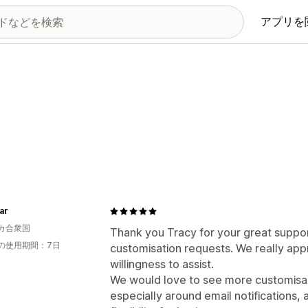
アプリを
ar
カ合衆国
Thank you Tracy for your great support
の使用期間：7日
customisation requests. We really ap
willingness to assist.
We would love to see more customisabl
especially around email notifications,