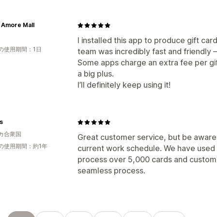
 Amore Mall
I installed this app to produce gift ca
の使用期間：1日
team was incredibly fast and friendly 
Some apps charge an extra fee per gift
a big plus.
I’ll definitely keep using it!
ss
カ合衆国
Great customer service, but be aware 
の使用期間：約1年
current work schedule. We have used t
process over 5,000 cards and custom e
seamless process.