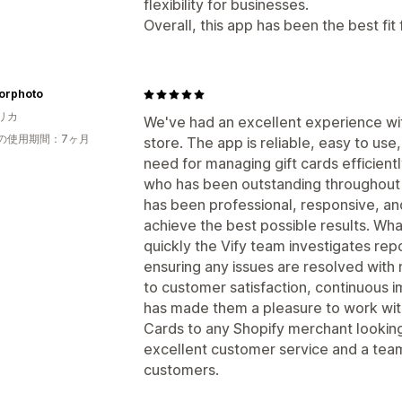
flexibility for businesses.
Overall, this app has been the best fit 
orphoto
リカ
We've had an excellent experience wit
の使用期間：7ヶ月
store. The app is reliable, easy to use
need for managing gift cards efficient
who has been outstanding throughout
has been professional, responsive, an
achieve the best possible results. Wh
quickly the Vify team investigates re
ensuring any issues are resolved with
to customer satisfaction, continuous
has made them a pleasure to work wit
Cards to any Shopify merchant looking 
excellent customer service and a team 
customers.