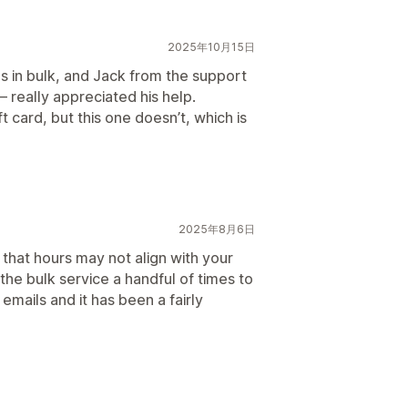
2025年10月15日
rds in bulk, and Jack from the support
— really appreciated his help.
 card, but this one doesn’t, which is
2025年8月6日
that hours may not align with your
he bulk service a handful of times to
mails and it has been a fairly