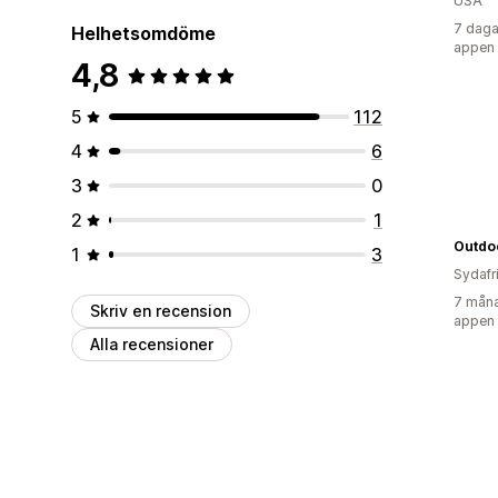
USA
7 daga
Helhetsomdöme
appen
4,8
5
112
4
6
3
0
2
1
Outdo
1
3
Sydafr
7 måna
Skriv en recension
appen
Alla recensioner