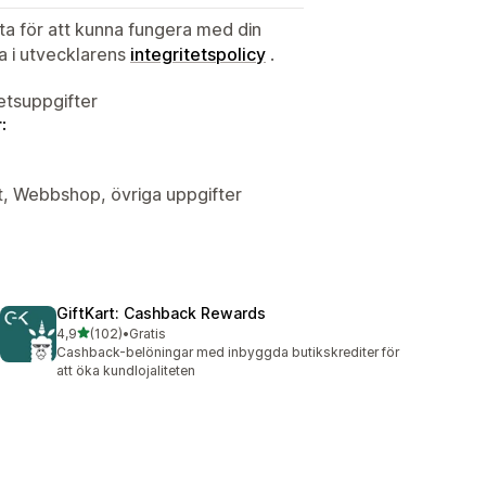
ata för att kunna fungera med din
ta i utvecklarens
integritetspolicy
.
tetsuppgifter
:
t, Webbshop, övriga uppgifter
GiftKart: Cashback Rewards
av 5 stjärnor
4,9
(102)
•
Gratis
102 recensioner totalt
Cashback-belöningar med inbyggda butikskrediter för
att öka kundlojaliteten