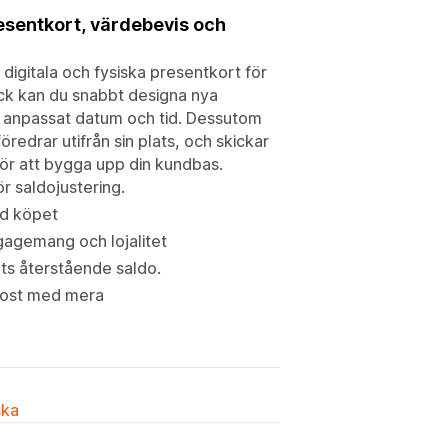
resentkort, värdebevis och
digitala och fysiska presentkort för
lick kan du snabbt designa nya
 anpassat datum och tid. Dessutom
edrar utifrån sin plats, och skickar
ör att bygga upp din kundbas.
r saldojustering.
id köpet
agemang och lojalitet
ets återstående saldo.
post med mera
ska