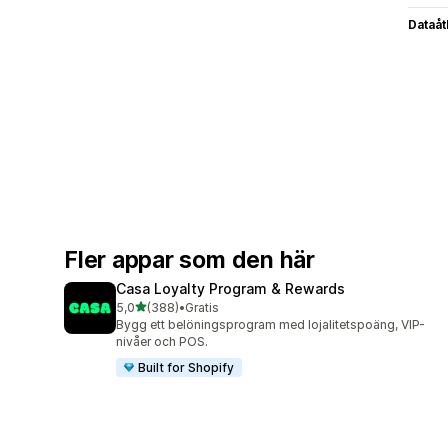
Dataå
Fler appar som den här
Casa Loyalty Program & Rewards
av 5 stjärnor
5,0
(388)
•
Gratis
388 recensioner totalt
Bygg ett belöningsprogram med lojalitetspoäng, VIP-
nivåer och POS.
Built for Shopify