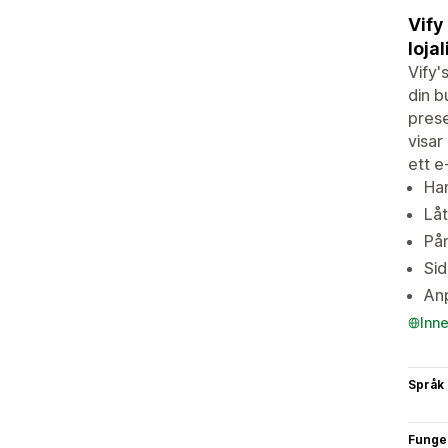
Vify
loja
Vify'
din b
pres
visar
ett e
Han
Låt
På
Sid
An
Inn
Språk
Funge