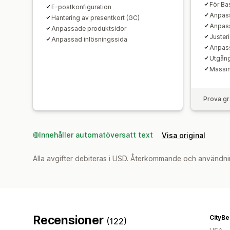
För Ba
E-postkonfiguration
Anpass
Hantering av presentkort (GC)
Anpass
Anpassade produktsidor
Juster
Anpassad inlösningssida
Anpass
Utgån
Massim
Prova gr
Innehåller automatöversatt text
Visa original
Alla avgifter debiteras i USD. Återkommande och användni
Recensioner
CityBe
(122)