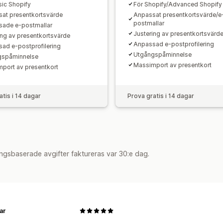
sic Shopify
För Shopify/Advanced Shopify
at presentkortsvärde
Anpassat presentkortsvärde/e
postmallar
ade e-postmallar
Justering av presentkortsvärd
ing av presentkortsvärde
Anpassad e-postprofilering
ad e-postprofilering
Utgångspåminnelse
gspåminnelse
Massimport av presentkort
port av presentkort
atis i 14 dagar
Prova gratis i 14 dagar
ngsbaserade avgifter faktureras var 30:e dag.
ar