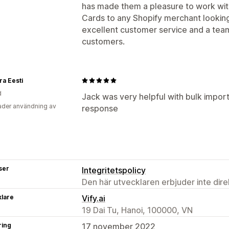
has made them a pleasure to work wit
Cards to any Shopify merchant looking 
excellent customer service and a team 
customers.
a Eesti
d
Jack was very helpful with bulk impor
der användning av
response
ser
Integritetspolicy
Den här utvecklaren erbjuder inte dir
klare
Vify.ai
19 Dai Tu, Hanoi, 100000, VN
ring
17 november 2022