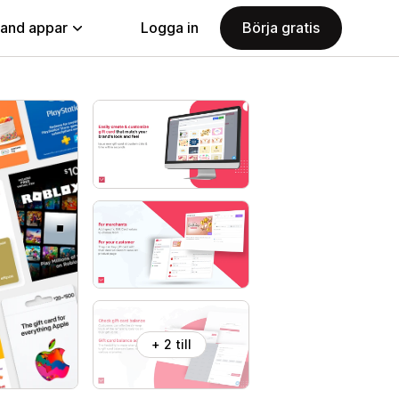
land appar
Logga in
Börja gratis
+ 2 till