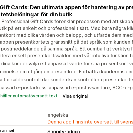
 Gift Cards: Den ultimata appen för hantering av p
litetsbelöningar för din butik
s Professional Gift Cards förenklar processen med att skapa 
utik på ett enkelt och professionellt sätt. Med bara några k
entkort med olika värden och belopp, och utfärda dem med
 appen presentkortets gränssnitt på det språk som kunden för
-postmeddelande på samma språk. Ett oumbärligt verktyg f
tera enkelt presentkortssaldon med vår intuitiva funktion fö
 dina kunder välja ett anpassat värde för sina presentkort v
minnelse om utgången presentkod: Förbättra kundernas eng
a för saldokontroll där kunden kan kontrollera presentkort
passad e-postadress: anpassad e-postavsändare, BCC-e-
ehåller automatöversatt text
Visa original
engelska
Denna app finns inte översatt till sven
rar med
Shopify-admin