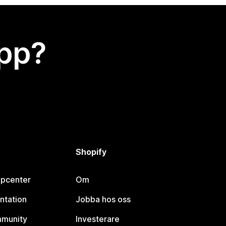
app?
Shopify
lpcenter
Om
ntation
Jobba hos oss
mmunity
Investerare