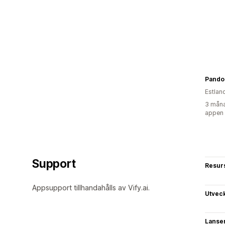
Pandor
Estlan
3 måna
appen
Support
Resur
Appsupport tillhandahålls av Vify.ai.
Utvec
Lanse