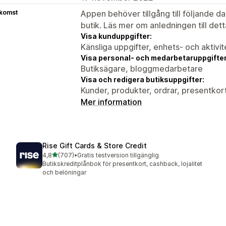
tkomst
Appen behöver tillgång till följande d
butik. Läs mer om anledningen till det
Visa kunduppgifter:
Känsliga uppgifter, enhets- och aktivi
Visa personal- och medarbetaruppgifter
Butiksägare, bloggmedarbetare
Visa och redigera butiksuppgifter:
Kunder, produkter, ordrar, presentkor
Mer information
Rise Gift Cards & Store Credit
av 5 stjärnor
4,8
(707)
•
Gratis testversion tillgänglig
707 recensioner totalt
Butikskreditplånbok för presentkort, cashback, lojalitet
och belöningar