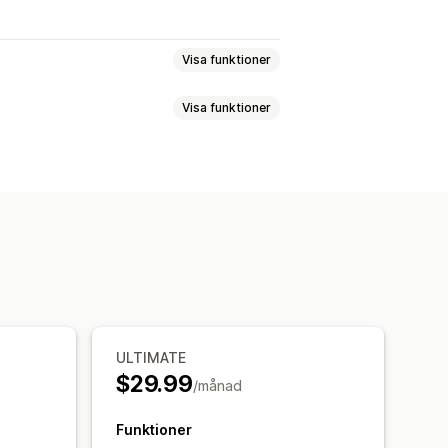
Visa funktioner
Visa funktioner
ysisk
öcker
Anpassad e-post
Inlösningssida
er
Import av presentkort
Schemalagd leverans
ULTIMATE
$29.99
/månad
Funktioner