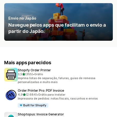
Envio no Japão
Navegue pelos apps que facilitam o envio a
partir do Japão.
Mais apps parecidos
Shopify Order Printer
de 5 estrelas
3,5
(355)
•
Grátis
355 avaliações ao todo
Imprima listas de separação, faturas, guias de remessa
personalizadas e muito mais
Order Printer Pro: PDF Invoice
de 5 estrelas
4,9
(2.684)
•
Grátis para instalar
2684 avaliações ao todo
Impressora de pedidos: notas fiscais, rascunhos e envios
Built for Shopify
Shoptopus: Invoice Generator