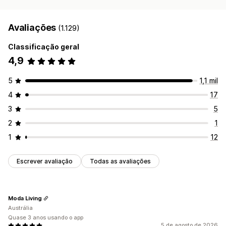
Avaliações
(1.129)
Classificação geral
4,9
5
1,1 mil
4
17
3
5
2
1
1
12
Escrever avaliação
Todas as avaliações
Moda Living
Austrália
Quase 3 anos usando o app
5 de agosto de 2026