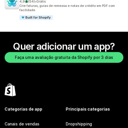
de 5 estrelas
4,9
(54)
•
Grátis
54 avaliações ao todo
Crie faturas, guias de remessa e notas de crédito em PDF com
facilidade.
Built for Shopify
Quer adicionar um app?
Faça uma avaliação gratuita da Shopify por 3 dias
Categorias de app
Principais categorias
Canais de vendas
Dropshipping