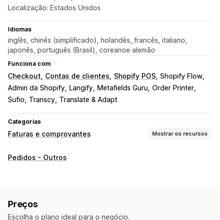
Localização: Estados Unidos
Idiomas
inglês, chinês (simplificado), holandês, francês, italiano,
japonês, português (Brasil), coreanoe alemão
Funciona com
Checkout
Contas de clientes
Shopify POS
Shopify Flow
Admin da Shopify
Langify
Metafields Guru
Order Printer
Sufio
Transcy
Translate & Adapt
Categorias
Faturas e comprovantes
Mostrar os recursos
Tipos de documento
Pedidos - Outros
Faturas
Comprovantes
Notas de crédito
Cotações
Rascunhos de pedido
Notas de entrega
Guias de remessa
Reembolsos
Preços
Personalização
Escolha o plano ideal para o negócio.