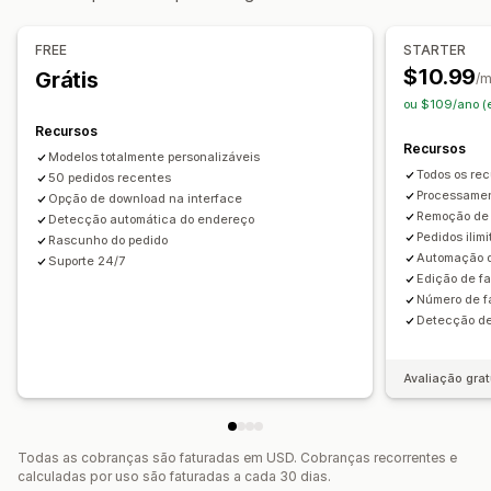
Cor e fonte
Branding
Campos
Números das faturas
E-mail do remetente
Cálculo de tributo
Modelos
FREE
STARTER
Códigos de barras
Logos
Em várias moedas
$10.99
Grátis
/
Em vários idiomas
ou $109/ano (
Recursos
Gerenciamento de arquivos
Recursos
Modelos totalmente personalizáveis
Download em massa
Nomenclatura de arquivos
Todos os rec
50 pedidos recentes
Automação de e-mails
Geração de PDF
Processamen
Opção de download na interface
Remoção de
Detecção automática do endereço
Impressão e exportação
Segurança dos dados
Pedidos ilim
Rascunho do pedido
Numeração sequencial
Automação d
Suporte 24/7
Edição de f
Número de f
Detecção de
Avaliação grat
Todas as cobranças são faturadas em USD. Cobranças recorrentes e
calculadas por uso são faturadas a cada 30 dias.