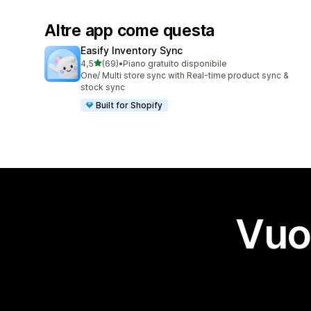
Altre app come questa
Easify Inventory Sync
stelle su 5
4,5
(69)
•
Piano gratuito disponibile
69 recensioni totali
One/ Multi store sync with Real-time product sync &
stock sync
Built for Shopify
Vuo