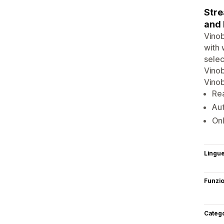
Stre
and 
Vinob
with 
selec
Vinob
Vinob
Rea
Aut
Onl
Lingu
Funzi
Categ