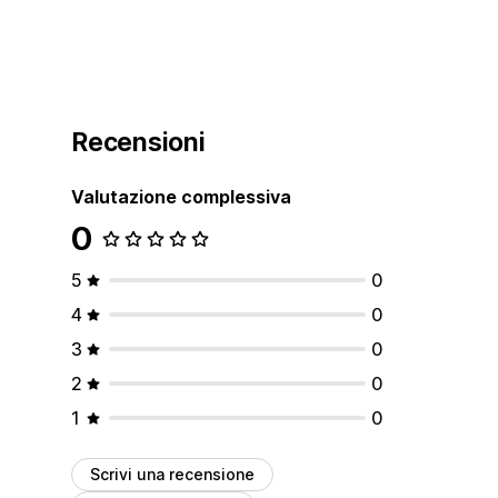
Recensioni
Valutazione complessiva
0
5
0
4
0
3
0
2
0
1
0
Scrivi una recensione