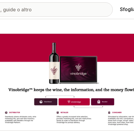
Sfogli
ria immagini in evidenza