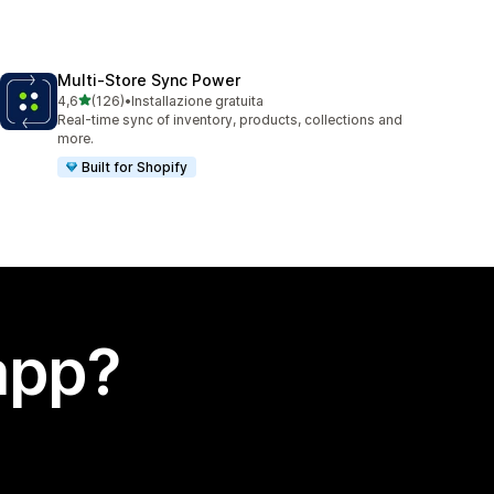
Multi‑Store Sync Power
stelle su 5
4,6
(126)
•
Installazione gratuita
126 recensioni totali
Real-time sync of inventory, products, collections and
more.
Built for Shopify
app?