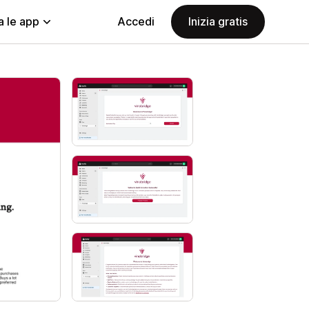
a le app
Accedi
Inizia gratis