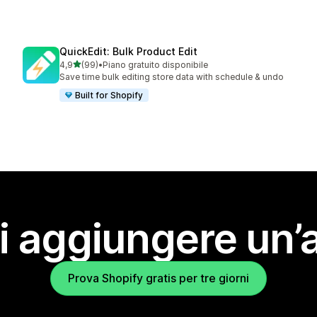
QuickEdit: Bulk Product Edit
stelle su 5
4,9
(99)
•
Piano gratuito disponibile
99 recensioni totali
Save time bulk editing store data with schedule & undo
Built for Shopify
i aggiungere un’
Prova Shopify gratis per tre giorni