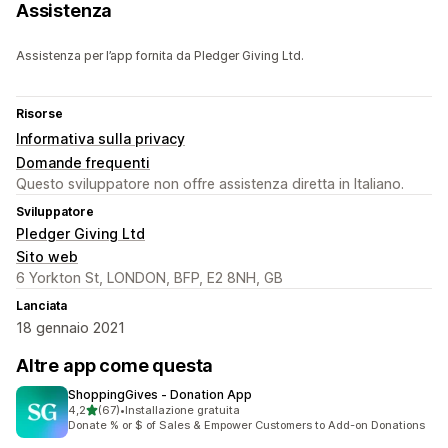
Assistenza
Assistenza per l’app fornita da Pledger Giving Ltd.
Risorse
Informativa sulla privacy
Domande frequenti
Questo sviluppatore non offre assistenza diretta in Italiano.
Sviluppatore
Pledger Giving Ltd
Sito web
6 Yorkton St, LONDON, BFP, E2 8NH, GB
Lanciata
18 gennaio 2021
Altre app come questa
ShoppingGives ‑ Donation App
stelle su 5
4,2
(67)
•
Installazione gratuita
67 recensioni totali
Donate % or $ of Sales & Empower Customers to Add-on Donations