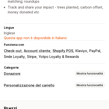
matching; roundups
Track and share your impact - trees planted, carbon offset,
money donated etc
Lingue
Inglese
Questa app non è disponibile in Italiano
Funziona con
Check-out
Account cliente
Shopify POS
Klaviyo
PayPal
Smile Loyalty
Stripe
Yotpo Loyalty & Rewards
Categorie
Donazioni
Mostra funzionalità
Tipo di ente di beneficenza
Personalizzazione del carrello
Mostra funzionalità
No profit
Raccolta fondi
Impatto sociale
Ambientale
Upselling
Compensazione dell’anidride carbonica
Più compri, più risparmi
Riscatto dei premi
Ente di beneficenza personalizzato
Prezzi
Premi progressivi
Omaggi