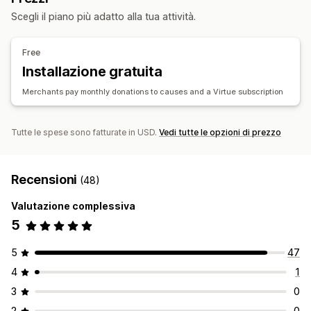
Gestione delle donazioni
Scegli il piano più adatto alla tua attività.
Personalizzazione del check-out
Elaborazione automatica
Importo delle donazioni
Donazioni
Multilingua
Importo di arrotondamento
Obiettivi delle donazioni
Free
Sconti
Multilingua
Condivisione sui social
Installazione gratuita
Monitoraggio dell’impatto
Analisi
Dashboard
Report
Merchants pay monthly donations to causes and a Virtue subscription
Personalizzazione
Badge
Cassa attiva
Widget per le donazioni
Campagne
Tutte le spese sono fatturate in USD.
Vedi tutte le opzioni di prezzo
Notifiche via email
Codice personalizzato
Recensioni
(48)
Valutazione complessiva
5
5
47
4
1
3
0
2
0