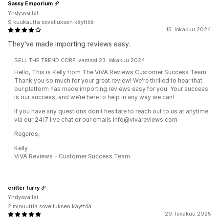
Sassy Emporium
Yhdysvallat
9 kuukautta sovelluksen käyttöä
15. lokakuu 2024
They've made importing reviews easy.
SELL THE TREND CORP. vastasi 23. lokakuu 2024
Hello, This is Kelly from The ViVA Reviews Customer Success Team.
Thank you so much for your great review! We're thrilled to hear that
our platform has made importing reviews easy for you. Your success
is our success, and we’re here to help in any way we can!
If you have any questions don't hesitate to reach out to us at anytime
via our 24/7 live chat or our emails info@vivareviews.com
Regards,
Kelly
ViVA Reviews - Customer Success Team
critter furry
Yhdysvallat
2 minuuttia sovelluksen käyttöä
29. lokakuu 2025