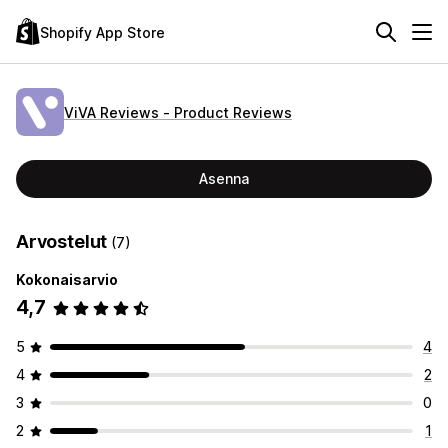
Shopify App Store
ViVA Reviews ‑ Product Reviews
Asenna
Arvostelut
(7)
Kokonaisarvio
4,7
5
4
4
2
3
0
2
1