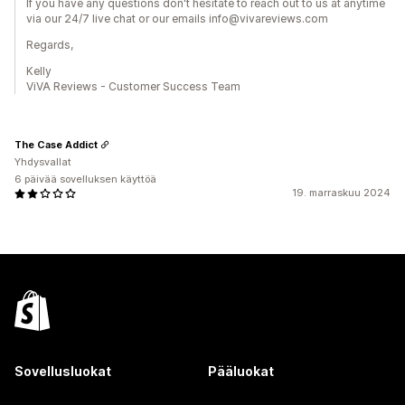
If you have any questions don't hesitate to reach out to us at anytime
via our 24/7 live chat or our emails info@vivareviews.com
Regards,
Kelly
ViVA Reviews - Customer Success Team
The Case Addict
Yhdysvallat
6 päivää sovelluksen käyttöä
19. marraskuu 2024
Sovellusluokat
Pääluokat