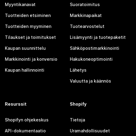
Myyntikanavat
Suoratoimitus
Tuotteiden etsiminen
Markkinapaikat
Tuotteiden myyminen
Tuotearvostelut
Tilaukset ja toimitukset
Lisämyynti ja tuotepaketit
Kaupan suunnittelu
Sähköpostimarkkinointi
Markkinointi ja konversio
Hakukoneoptimointi
Kaupan hallinnointi
Lähetys
Valuutta ja käännös
Resurssit
Shopify
Shopifyn ohjekeskus
Tietoja
API-dokumentaatio
Uramahdollisuudet