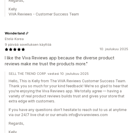
Regards,
Kelly
ViVA Reviews - Customer Success Team
Wonderland
Etelä-Korea
9 päivää sovelluksen käyttöä
10. joulukuu 2025
I like the Viva Reviews app because the diverse product
reviews make me trust the products more."
SELL THE TREND CORP. vastasi 10. joulukuu 2025
Hello, This is Kelly from The ViVA Reviews Customer Success Team.
Thank you so much for your kind feedback! We're so glad to hear that
you’re enjoying the Viva Reviews app. We totally agree — having a
variety of real product reviews builds trust and gives your store that
extra edge with customers.
If you have any questions don't hesitate to reach out to us at anytime
via our 24/7 live chat or our emails info@vivareviews.com
Regards,
Kelly