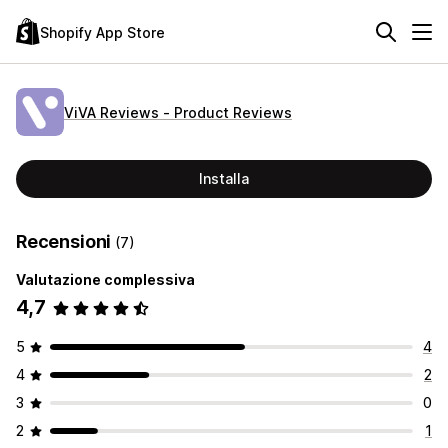
Shopify App Store
ViVA Reviews ‑ Product Reviews
Installa
Recensioni
(7)
Valutazione complessiva
4,7
5
4
4
2
3
0
2
1