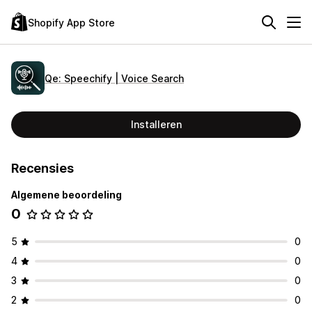
Shopify App Store
Qe: Speechify | Voice Search
Installeren
Recensies
Algemene beoordeling
0
5
0
4
0
3
0
2
0