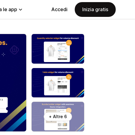
a le app
Accedi
Inizia gratis
+ Altre 6