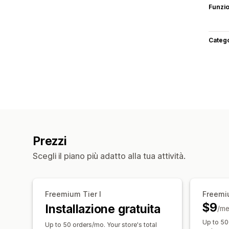
Funzi
Categ
Prezzi
Scegli il piano più adatto alla tua attività.
Freemium Tier I
Freemiu
$9
Installazione gratuita
/me
Up to 50
Up to 50 orders/mo. Your store's total