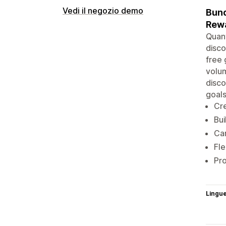
Vedi il negozio demo
Bund
Rewa
Quant
disco
free 
volum
disco
goals
Cre
Bui
Car
Fle
Pro
Lingu