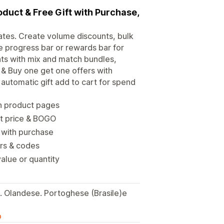
oduct & Free Gift with Purchase,
rates. Create volume discounts, bulk
 progress bar or rewards bar for
unts with mix and match bundles,
 & Buy one get one offers with
automatic gift add to cart for spend
n product pages
nt price & BOGO
t with purchase
ers & codes
alue or quantity
. Olandese. Portoghese (Brasile)e
o