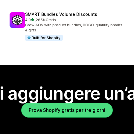
SMART Bundles Volume Discounts
stelle su 5
4,9
(265)
•
Gratis
265 recensioni totali
Grow AOV with product bundles, BOGO, quantity breaks
& gifts
Built for Shopify
i aggiungere un’
Prova Shopify gratis per tre giorni