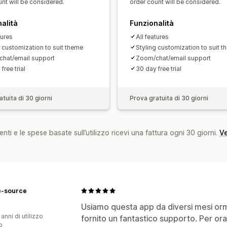
nt will be considered.
order count will be considered.
alità
Funzionalità
tures
All features
g customization to suit theme
Styling customization to suit 
hat/email support
Zoom/chat/email support
free trial
30 day free trial
tuita di 30 giorni
Prova gratuita di 30 giorni
nti e le spese basate sull’utilizzo ricevi una fattura ogni 30 giorni.
Ve
e-source
Usiamo questa app da diversi mesi orma
 anni di utilizzo
fornito un fantastico supporto. Per ora
p