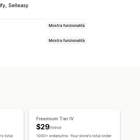
ify
Selleasy
Mostra funzionalità
Mostra funzionalità
mix-and-match
Crea una confezione
selling
Pacchetti di cross-selling
Prezzi fissi
Prezzi a più livelli
à
Sconti forfettari
rezzi all’ingrosso
ni di quantità
Sconti
o
Regali
Premi
onti percentuali
Sconti sul carrello
ing
Banner
Sconti personalizzati
 due
Prezzi in blocco
ione
Trigger e regole
Freemium Tier IV
$29
iunta di tag
/mese
's total
1000+ orders/mo. Your store's total order