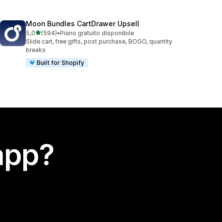
Moon Bundles CartDrawer Upsell
stelle su 5
5,0
(594)
•
Piano gratuito disponibile
594 recensioni totali
Slide cart, free gifts, post purchase, BOGO, quantity
breaks
Built for Shopify
app?