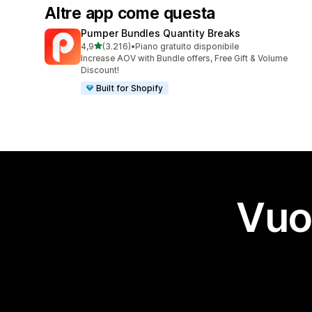
Altre app come questa
Pumper Bundles Quantity Breaks
stelle su 5
4,9
(3.216)
•
Piano gratuito disponibile
3216 recensioni totali
Increase AOV with Bundle offers, Free Gift & Volume
Discount!
Built for Shopify
Vuo