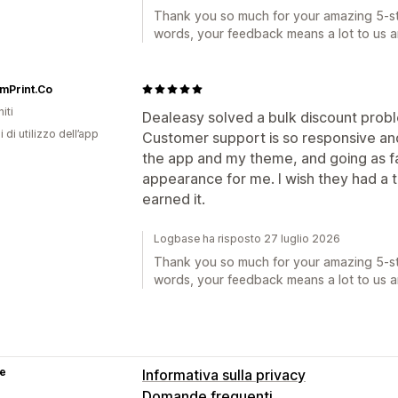
Thank you so much for your amazing 5-sta
words, your feedback means a lot to us a
mPrint.Co
iti
Dealeasy solved a bulk discount probl
i di utilizzo dell’app
Customer support is so responsive and
the app and my theme, and going as fa
appearance for me. I wish they had a t
earned it.
Logbase ha risposto 27 luglio 2026
Thank you so much for your amazing 5-sta
words, your feedback means a lot to us a
se
Informativa sulla privacy
Domande frequenti