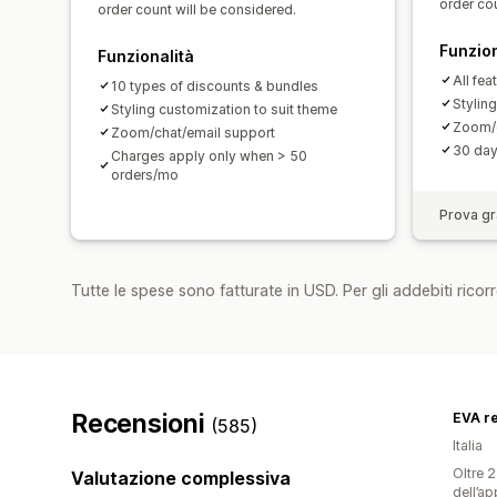
order cou
order count will be considered.
Funzion
Funzionalità
All fea
10 types of discounts & bundles
Stylin
Styling customization to suit theme
Zoom/c
Zoom/chat/email support
30 day 
Charges apply only when > 50
orders/mo
Prova gra
Tutte le spese sono fatturate in USD. Per gli addebiti ricorre
Recensioni
EVA r
(585)
Italia
Oltre 2
Valutazione complessiva
dell’ap