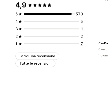
4,9
5
570
4
5
3
1
2
2
1
7
CanDe
Canad
1 giorn
Scrivi una recensione
Tutte le recensioni