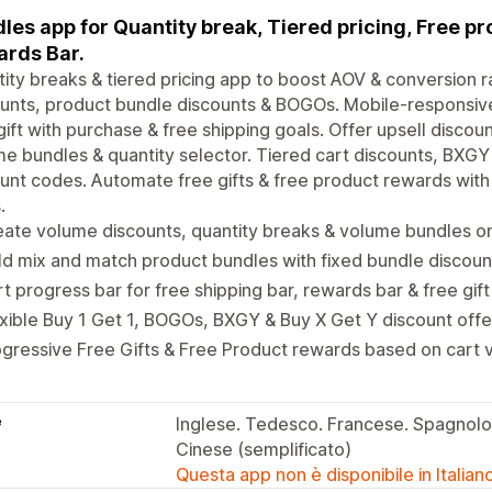
les app for Quantity break, Tiered pricing, Free pr
rds Bar.
ity breaks & tiered pricing app to boost AOV & conversion 
unts, product bundle discounts & BOGOs. Mobile-responsive
gift with purchase & free shipping goals. Offer upsell disco
e bundles & quantity selector. Tiered cart discounts, BXGY
unt codes. Automate free gifts & free product rewards with 
.
ate volume discounts, quantity breaks & volume bundles o
ld mix and match product bundles with fixed bundle discou
t progress bar for free shipping bar, rewards bar & free gif
xible Buy 1 Get 1, BOGOs, BXGY & Buy X Get Y discount off
gressive Free Gifts & Free Product rewards based on cart v
e
Inglese. Tedesco. Francese. Spagnolo
Cinese (semplificato)
Questa app non è disponibile in Italian