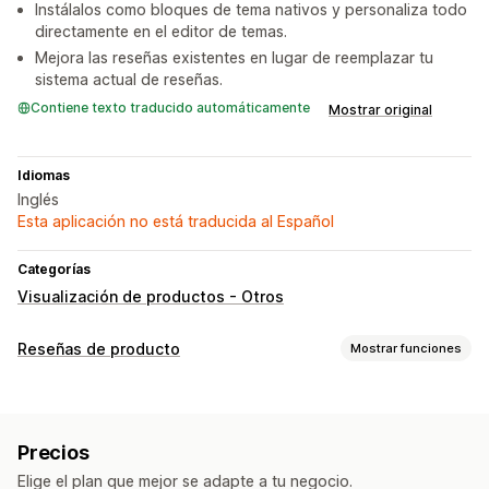
Instálalos como bloques de tema nativos y personaliza todo
directamente en el editor de temas.
Mejora las reseñas existentes en lugar de reemplazar tu
sistema actual de reseñas.
Contiene texto traducido automáticamente
Mostrar original
Idiomas
Inglés
Esta aplicación no está traducida al Español
Categorías
Visualización de productos - Otros
Reseñas de producto
Mostrar funciones
Opciones de muestra
Reseñas con fotos
Carruseles
Diseño de cuadrícula
Precios
Página de todas las reseñas
Elige el plan que mejor se adapte a tu negocio.