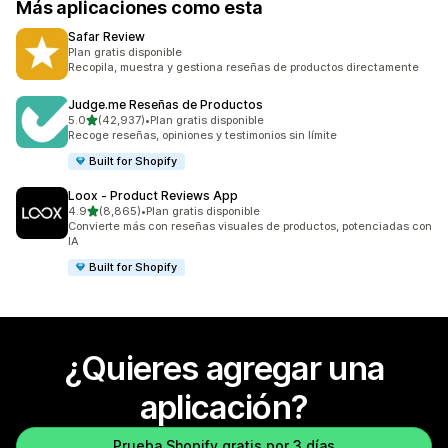
Más aplicaciones como esta
Safar Review
Plan gratis disponible
Recopila, muestra y gestiona reseñas de productos directamente
Judge.me Reseñas de Productos
de 5 estrellas
5.0
(42,937)
•
Plan gratis disponible
42937 reseñas en total
Recoge reseñas, opiniones y testimonios sin límite
Built for Shopify
Loox ‑ Product Reviews App
de 5 estrellas
4.9
(8,865)
•
Plan gratis disponible
8865 reseñas en total
Convierte más con reseñas visuales de productos, potenciadas con
IA
Built for Shopify
¿Quieres agregar una
aplicación?
Prueba Shopify gratis por 3 días