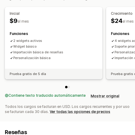
Formas de recopilar reseñas
Solicitudes personalizadas
Inicial
Crecimiento
$9
$24
al mes
al mes
Funciones
Funciones
2 widgets activos
4 widgets a
Widget básico
Soporte prior
Importación básica de reseñas
Personaliza
Personalización básica
Importación 
Prueba gratis de 5 día
Prueba gratis 
Contiene texto traducido automáticamente
Mostrar original
Todos los cargos se facturan en USD. Los cargos recurrentes y por uso
se facturan cada 30 días.
Ver todas las opciones de precios
Reseñas