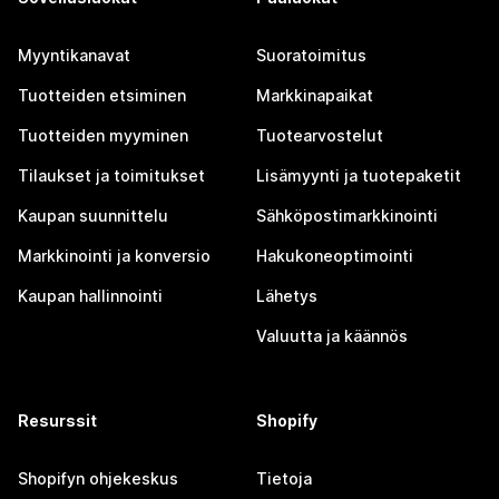
Myyntikanavat
Suoratoimitus
Tuotteiden etsiminen
Markkinapaikat
Tuotteiden myyminen
Tuotearvostelut
Tilaukset ja toimitukset
Lisämyynti ja tuotepaketit
Kaupan suunnittelu
Sähköpostimarkkinointi
Markkinointi ja konversio
Hakukoneoptimointi
Kaupan hallinnointi
Lähetys
Valuutta ja käännös
Resurssit
Shopify
Shopifyn ohjekeskus
Tietoja