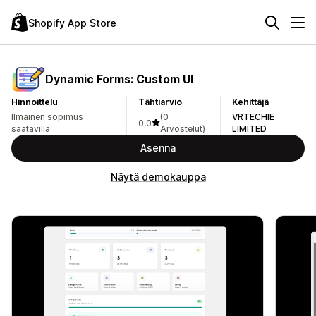
Shopify App Store
Dynamic Forms: Custom UI
Hinnoittelu
Tähtiarvio
Kehittäjä
Ilmainen sopimus
(0
VRTECHIE
0,0
saatavilla
Arvostelut)
LIMITED
Asenna
Näytä demokauppa