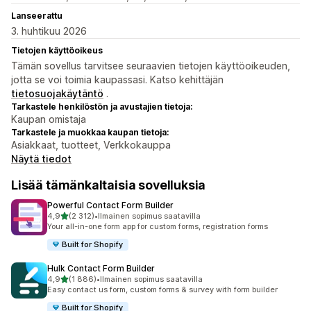
Lanseerattu
3. huhtikuu 2026
Tietojen käyttöoikeus
Tämän sovellus tarvitsee seuraavien tietojen käyttöoikeuden,
jotta se voi toimia kaupassasi. Katso kehittäjän
tietosuojakäytäntö
.
Tarkastele henkilöstön ja avustajien tietoja:
Kaupan omistaja
Tarkastele ja muokkaa kaupan tietoja:
Asiakkaat, tuotteet, Verkkokauppa
Näytä tiedot
Lisää tämänkaltaisia sovelluksia
Powerful Contact Form Builder
/ 5 tähteä
4,9
(2 312)
•
Ilmainen sopimus saatavilla
2312 arvostelua yhteensä
Your all-in-one form app for custom forms, registration forms
Built for Shopify
Hulk Contact Form Builder
/ 5 tähteä
4,9
(1 886)
•
Ilmainen sopimus saatavilla
1886 arvostelua yhteensä
Easy contact us form, custom forms & survey with form builder
Built for Shopify