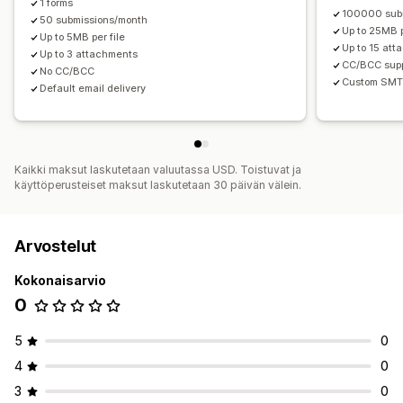
1 forms
Tietojen hallinnointi
100000 sub
50 submissions/month
Sähköpostivastaukset
Tietojen vienti
Dashboard
Up to 25MB p
Up to 5MB per file
Up to 15 at
Lomakkeen rajoitukset
Up to 3 attachments
Tilan seuranta
Historia
CC/BCC sup
No CC/BCC
Custom SMT
Default email delivery
Kaikki maksut laskutetaan valuutassa USD. Toistuvat ja
käyttöperusteiset maksut laskutetaan 30 päivän välein.
Arvostelut
Kokonaisarvio
0
5
0
4
0
3
0