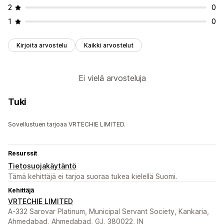
2
0
1
0
Kirjoita arvostelu
Kaikki arvostelut
Ei vielä arvosteluja
Tuki
Sovellustuen tarjoaa VRTECHIE LIMITED.
Resurssit
Tietosuojakäytäntö
Tämä kehittäjä ei tarjoa suoraa tukea kielellä Suomi.
Kehittäjä
VRTECHIE LIMITED
A-332 Sarovar Platinum, Municipal Servant Society, Kankaria,
Ahmedabad, Ahmedabad, GJ, 380022, IN