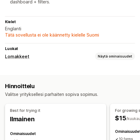
dashboard + filters.
Kielet
Englanti
Tätä sovellusta ei ole käännetty kielelle Suomi
Luokat
Lomakkeet
Näytä ominaisuudet
Lomaketyypit
Sovellukset
Varaukset
Yhteystiedot
Mukautettu
Hinnoittelu
Palaute
Tiedostojen lataus (lähettäminen)
Usean vaiheen
Valitse yrityksellesi parhaiten sopiva sopimus.
Uutiskirjeet
Tilaukset
Ponnahdusilmoitukset
Hinnoittelutarjoukset
Rekisteröitymiset
Kyselyt
Best for trying it
For growing 
Tukkukauppa
$15
Ilmainen
/kuukau
Mukautukset
Mukautetut kentät
Sähköpostimallit
Dynaaminen logiikka
Ominaisuude
Ominaisuudet
10 forms