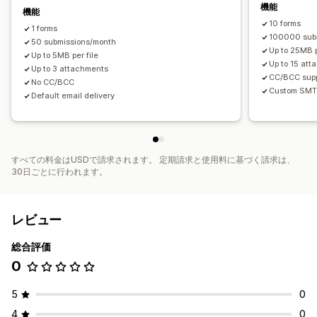
機能
機能
メール応答
データのエクスポート
ダッシュボード
10 forms
1 forms
フォーム制限
ステータス追跡
履歴
100000 sub
50 submissions/month
Up to 25MB p
Up to 5MB per file
Up to 15 at
Up to 3 attachments
CC/BCC sup
No CC/BCC
Custom SMT
Default email delivery
すべての料金はUSDで請求されます。 定期請求と使用料に基づく請求は、
30日ごとに行われます。
レビュー
総合評価
0
5
0
4
0