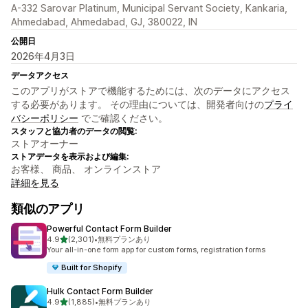
A-332 Sarovar Platinum, Municipal Servant Society, Kankaria,
Ahmedabad, Ahmedabad, GJ, 380022, IN
公開日
2026年4月3日
データアクセス
このアプリがストアで機能するためには、次のデータにアクセス
する必要があります。 その理由については、開発者向けの
プライ
バシーポリシー
でご確認ください。
スタッフと協力者のデータの閲覧:
ストアオーナー
ストアデータを表示および編集:
お客様、 商品、 オンラインストア
詳細を見る
類似のアプリ
Powerful Contact Form Builder
5つ星中
4.9
(2,301)
•
無料プランあり
合計レビュー数：2301件
Your all-in-one form app for custom forms, registration forms
Built for Shopify
Hulk Contact Form Builder
5つ星中
4.9
(1,885)
•
無料プランあり
合計レビュー数：1885件