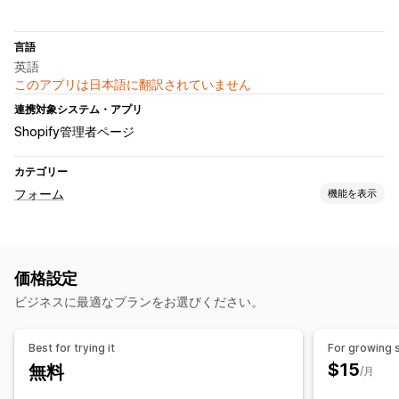
言語
英語
このアプリは日本語に翻訳されていません
連携対象システム・アプリ
Shopify管理者ページ
カテゴリー
フォーム
機能を表示
フォームタイプ
申し込み
予約
問い合わせ
カスタム
フィードバック
価格設定
ファイルのアップロード
複数ステップ
ニュースレター
注文
ビジネスに最適なプランをお選びください。
ポップアップ
価格見積
登録
アンケート
卸売
カスタマイズ
Best for trying it
For growing 
カスタムフィールド
メールテンプレート
動的ロジック
$15
無料
/月
データ管理