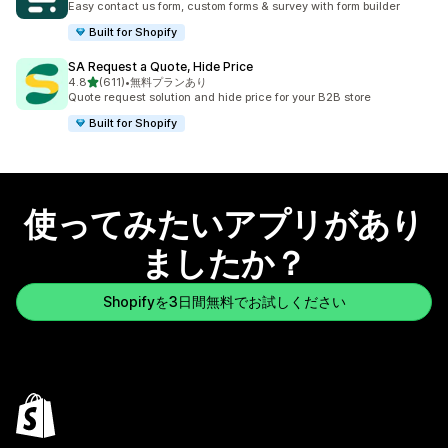
Easy contact us form, custom forms & survey with form builder
Built for Shopify
SA Request a Quote, Hide Price
5つ星中
4.8
(611)
•
無料プランあり
合計レビュー数：611件
Quote request solution and hide price for your B2B store
Built for Shopify
使ってみたいアプリがあり
ましたか？
Shopifyを3日間無料でお試しください