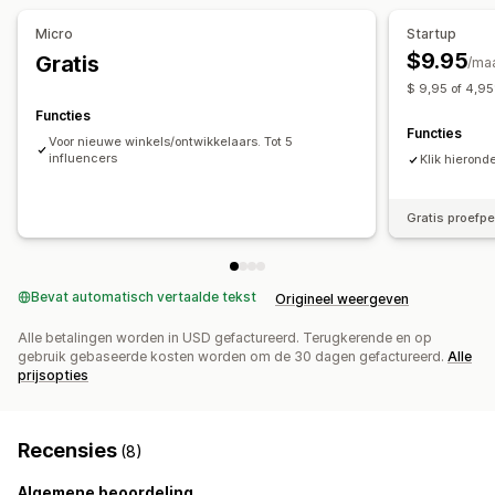
Linkgeneratie in bulk
Collectielinks
Kortingen
Micro
Startup
Fraudebescherming
Tracking in realtime
$9.95
Gratis
/ma
$ 9,95 of 4,9
Affiliate-ervaring
Functies
Pagina maken
Aangepaste links en kortingen
Functies
Voor nieuwe winkels/ontwikkelaars. Tot 5
Aangepast domein
Aangepaste branding
influencers
Klik hieronde
Betalingen
Automatische betalingen
Bulkuitbetalingen
Gratis proefp
Cadeaubonuitbetalingen
PayPal
Bevat automatisch vertaalde tekst
Origineel weergeven
Alle betalingen worden in USD gefactureerd. Terugkerende en op
gebruik gebaseerde kosten worden om de 30 dagen gefactureerd.
Alle
prijsopties
Recensies
(8)
Algemene beoordeling