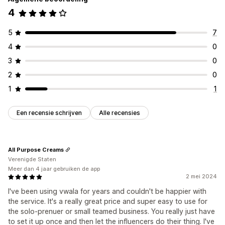
4
5
7
4
0
3
0
2
0
1
1
Een recensie schrijven
Alle recensies
All Purpose Creams
Verenigde Staten
Meer dan 4 jaar gebruiken de app
2 mei 2024
I've been using vwala for years and couldn't be happier with
the service. It's a really great price and super easy to use for
the solo-prenuer or small teamed business. You really just have
to set it up once and then let the influencers do their thing. I've