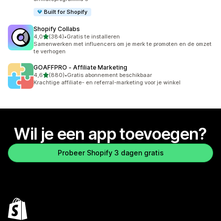
Built for Shopify
Shopify Collabs
van 5 sterren
4,0
(384)
•
Gratis te installeren
384 recensies in totaal
Samenwerken met influencers om je merk te promoten en de omzet
te verhogen
GOAFFPRO ‑ Affiliate Marketing
van 5 sterren
4,6
(880)
•
Gratis abonnement beschikbaar
880 recensies in totaal
Krachtige affiliate- en referral-marketing voor je winkel
Wil je een app toevoegen?
Probeer Shopify 3 dagen gratis