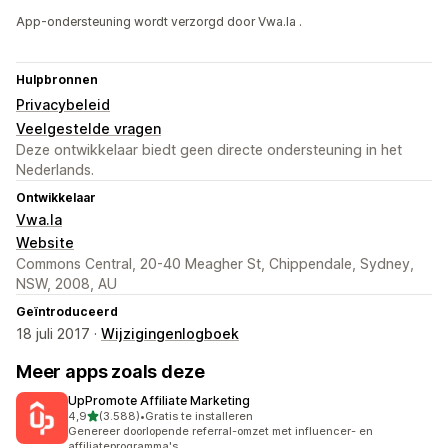
App-ondersteuning wordt verzorgd door Vwa.la .
Hulpbronnen
Privacybeleid
Veelgestelde vragen
Deze ontwikkelaar biedt geen directe ondersteuning in het
Nederlands.
Ontwikkelaar
Vwa.la
Website
Commons Central, 20-40 Meagher St, Chippendale, Sydney,
NSW, 2008, AU
Geïntroduceerd
18 juli 2017 ·
Wijzigingenlogboek
Meer apps zoals deze
UpPromote Affiliate Marketing
van 5 sterren
4,9
(3.588)
•
Gratis te installeren
3588 recensies in totaal
Genereer doorlopende referral-omzet met influencer- en
affiliateprogramma's