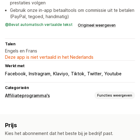
prestaties volgen
Gebruik onze in-app betaaltools om commissie uit te betalen
(PayPal, tegoed, handmatig)
Bevat automatisch vertaalde tekst
Origineel weergeven
Talen
Engels en Frans
Deze app is niet vertaald in het Nederlands
Werkt met
Facebook
Instragram
Klaviyo
Tiktok
Twitter
Youtube
Categorieën
Affiliateprogramma's
Functies weergeven
Opties voor commissie
Geautomatiseerde regels
Prijs
Referralbeheer
Kies het abonnement dat het beste bij je bedrijf past.
Affiliatelinks
Analytics
Automatische tracking