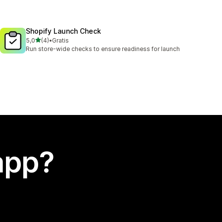
Shopify Launch Check
stelle su 5
5,0
(4)
•
Gratis
4 recensioni totali
Run store-wide checks to ensure readiness for launch
app?