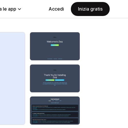
a le app
Accedi
Inizia gratis