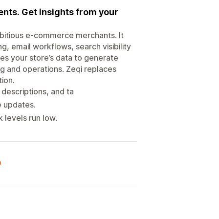
nts. Get insights from your
mbitious e-commerce merchants. It
, email workflows, search visibility
es your store’s data to generate
ng and operations. Zeqi replaces
ion.
descriptions, and ta
e updates.
 levels run low.
o