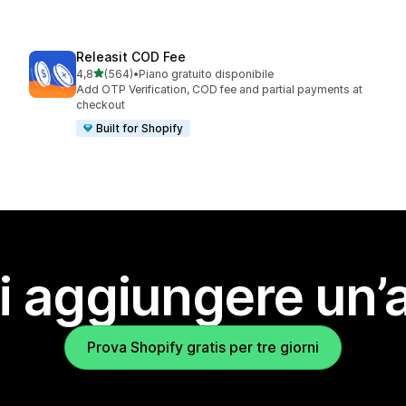
Releasit COD Fee
stelle su 5
4,8
(564)
•
Piano gratuito disponibile
564 recensioni totali
Add OTP Verification, COD fee and partial payments at
checkout
Built for Shopify
i aggiungere un’
Prova Shopify gratis per tre giorni