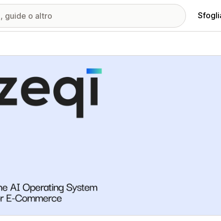
Sfogli
ria immagini in evidenza