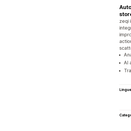
Auto
stor
zeqi 
integ
impro
actio
scatt
Ana
AI 
Tra
Lingu
Categ