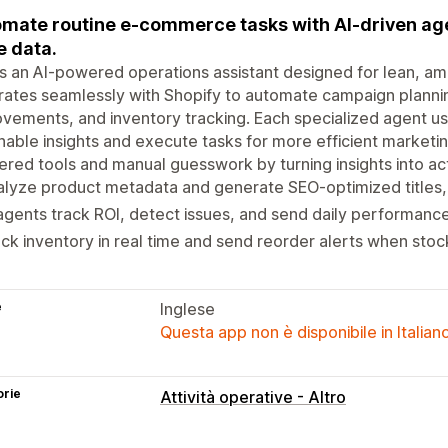
mate routine e-commerce tasks with AI-driven age
e data.
is an AI-powered operations assistant designed for lean, a
rates seamlessly with Shopify to automate campaign planning
vements, and inventory tracking. Each specialized agent us
nable insights and execute tasks for more efficient marketi
ered tools and manual guesswork by turning insights into act
lyze product metadata and generate SEO-optimized titles, 
agents track ROI, detect issues, and send daily performanc
ck inventory in real time and send reorder alerts when stock
e
Inglese
Questa app non è disponibile in Italian
orie
Attività operative - Altro