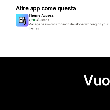
Altre app come questa
Theme Access
stelle su 5
4,1
(4)
•
Gratis
4 recensioni totali
Manage passwords for each developer working on your
themes
Vuo