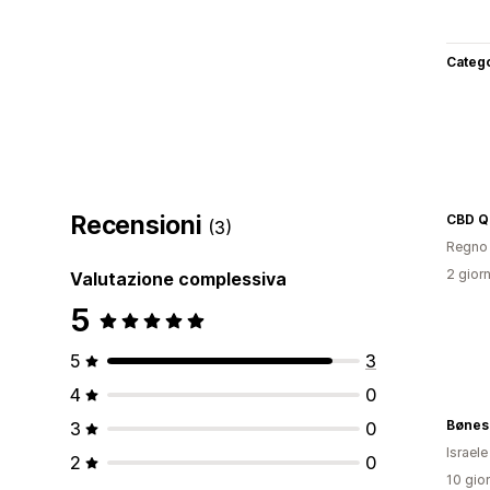
Categ
Recensioni
CBD Q
(3)
Regno 
2 giorn
Valutazione complessiva
5
5
3
4
0
Bønes 
3
0
Israele
2
0
10 gior