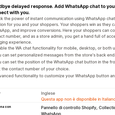
bye delayed response. Add WhatsApp chat to your
ect with you.
k the power of instant communication using WhatsApp chat 
tion for you and your shoppers. Your shoppers win as they ca
App, and improve conversions. Here your shoppers can con
ct number, and as a store admin, you get a hand full of acce
ging experience.
ble the WA chat functionality for mobile, desktop, or both u
 can set personalized messages from the store's back end
 can set the position of the WhatsApp chat button in the fr
 the contact number of your choice.
anced functionality to customize your WhatsApp button an
e
Inglese
Questa app non è disponibile in Italian
ona con
Pannello di controllo Shopify
Collect
WhatsApp