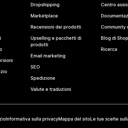
Dropshipping
Centro assi
Marketplace
Documentaz
Recensioni dei prodotti
Community d
i
Upselling e pacchetti di
Blog di Shop
prodotti
o
Ricerca
Email marketing
rsioni
SEO
ozio
Spedizione
Valute e traduzioni
zio
Informativa sulla privacy
Mappa del sito
Le tue scelte sull