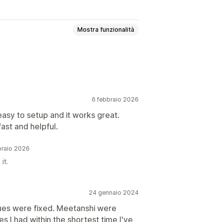
Mostra funzionalità
6 febbraio 2026
Pulsanti di chat
asy to setup and it works great.
fast and helpful.
braio 2026
it.
24 gennaio 2024
sues were fixed. Meetanshi were
es I had within the shortest time I've