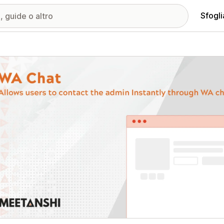
Sfogli
ria immagini in evidenza