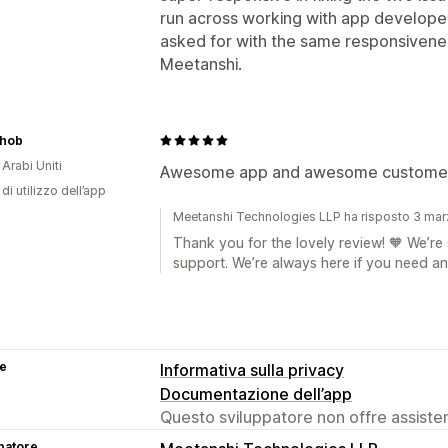
run across working with app developer
asked for with the same responsivene
Meetanshi.
ehob
 Arabi Uniti
Awesome app and awesome customer
di utilizzo dell’app
Meetanshi Technologies LLP ha risposto 3 ma
Thank you for the lovely review! 🧡 We’r
support. We’re always here if you need any
se
Informativa sulla privacy
Documentazione dell’app
Questo sviluppatore non offre assistenz
patore