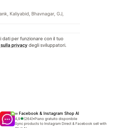
ank, Kaliyabid, Bhavnagar, GJ,
dati per funzionare con il tuo
 sulla privacy
degli sviluppatori.
∞ Facebook & Instagram Shop AI
stelle su 5
4,9
(264)
•
Piano gratuito disponibile
264 recensioni totali
Sync products to Instagram Direct & Facebook sell with