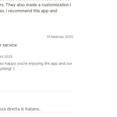
s. They also made a customization I
ss. I recommend this app and
19 febbraio 2025
 service
rzo 2025
e so happy you’re enjoying the app and our
thing! :)
a diretta in Italiano.