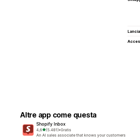
Lancia
Access
Altre app come questa
Shopify Inbox
stelle su 5
4,6
(5.481)
•
Gratis
5481 recensioni totali
An AI sales associate that knows your customers