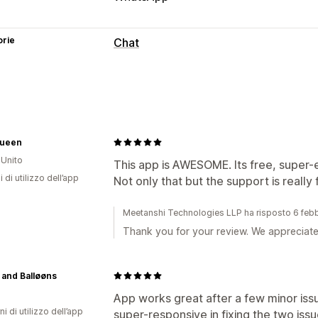
orie
Chat
Messaggistica in tempo reale
Live Chat
Personalizzazione
ueen
Colore e font
Messaggi di benvenuto
Unito
Assegnazione della chat
This app is AWESOME. Its free, super-e
i di utilizzo dell’app
Not only that but the support is really 
Meetanshi Technologies LLP ha risposto 6 feb
Thank you for your review. We appreciate 
and Balløøns
App works great after a few minor is
ni di utilizzo dell’app
super-responsive in fixing the two issu