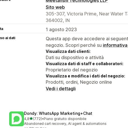
Meetanshi Technologies LLP
Sito web
305-307, Victoria Prime, Near Water T
364002, IN
ta
1 agosto 2023
o ai dati
Questa app deve accedere ai seguenti 
negozio. Scopri perché su
informativa
Visualizza dati clienti:
Dati su dispositivo e attività
Visualizza dati di staff e collaboratori:
Proprietario del negozio
Visualizza e modifica i dati del negozio:
Prodotti, ordini, Negozio online
Vedi i dettagli
Dondy: WhatsApp Marketing+Chat
stelle su 5
4,8
(772)
•
Piano gratuito disponibile
772 recensioni totali
Abandoned cart recovery, AI agent & automations