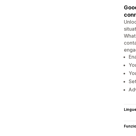
Good
conn
Unloc
situa
Whats
conta
enga
Ena
You
You
Set
Adv
Lingu
Funzi