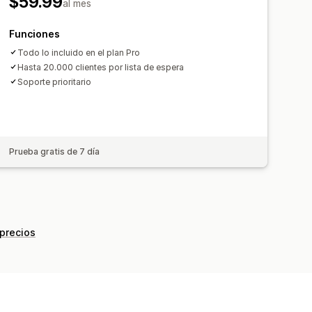
$59.99
al mes
Fecha de disponibilidad
Variantes
Funciones
Todo lo incluido en el plan Pro
accionados
Pagos diferidos
Hasta 20.000 clientes por lista de espera
Soporte prioritario
de pago
Descuentos
Carrito mixto
Prueba gratis de 7 día
 precios