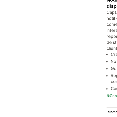
disp
Capta
notif
comer
inter
repos
de st
clien
Cre
No
Ges
Reg
co
Cas
Con
Idiom