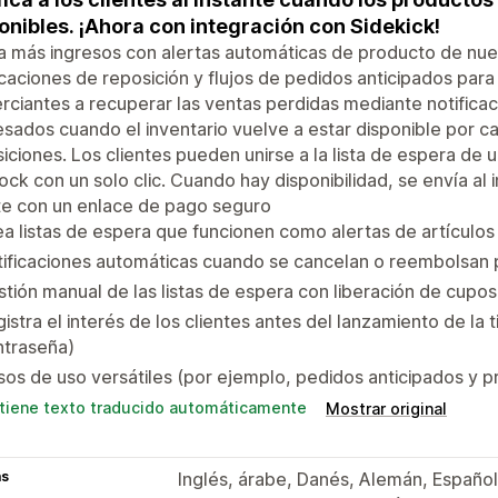
onibles. ¡Ahora con integración con Sidekick!
 más ingresos con alertas automáticas de producto de nuev
icaciones de reposición y flujos de pedidos anticipados para 
ciantes a recuperar las ventas perdidas mediante notificac
esados cuando el inventario vuelve a estar disponible por 
iciones. Los clientes pueden unirse a la lista de espera de u
ock con un solo clic. Cuando hay disponibilidad, se envía al i
te con un enlace de pago seguro
a listas de espera que funcionen como alertas de artículos
tificaciones automáticas cuando se cancelan o reembolsan
tión manual de las listas de espera con liberación de cupos 
istra el interés de los clientes antes del lanzamiento de la
ntraseña)
os de uso versátiles (por ejemplo, pedidos anticipados y 
tiene texto traducido automáticamente
Mostrar original
as
Inglés, árabe, Danés, Alemán, Español,