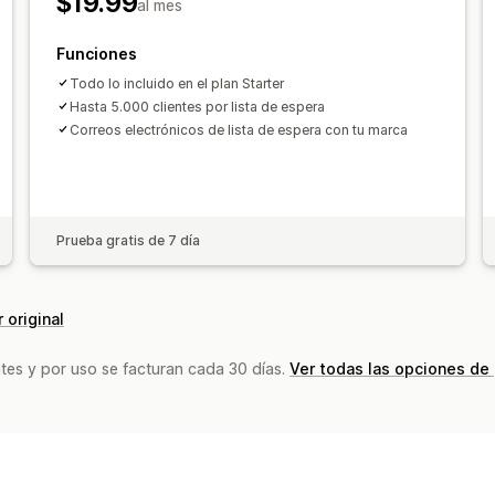
$19.99
Múltiples idiomas
Límites de pedido
al mes
Objetivo de la recaudación de fondos
Funciones
Opciones de pago
Todo lo incluido en el plan Starter
Depósitos
Pagos parciales
Pagos fr
Hasta 5.000 clientes por lista de espera
Correos electrónicos de lista de espera con tu marca
Calendario de pagos
Recordatorios 
Pago manual
Envío dividido
Prueba gratis de 7 día
 original
tes y por uso se facturan cada 30 días.
Ver todas las opciones de