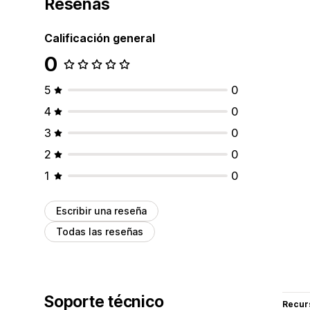
Reseñas
Calificación general
0
5
0
4
0
3
0
2
0
1
0
Escribir una reseña
Todas las reseñas
Soporte técnico
Recur