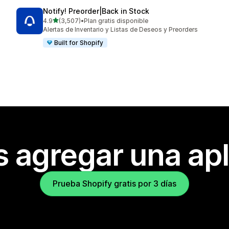
Notify! Preorder|Back in Stock
de 5 estrellas
4.9
(3,507)
•
Plan gratis disponible
3507 reseñas en total
Alertas de Inventario y Listas de Deseos y Preorders
Built for Shopify
s agregar una apl
Prueba Shopify gratis por 3 días