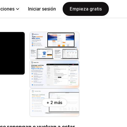
aciones
Iniciar sesión
Empieza gratis
+ 2 más
s se repongan o vuelvan a estar