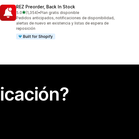
REZ Preorder, Back In Stock
de 5 estrellas
5.0
(1,354)
•
Plan gratis disponible
1354 reseñas en total
Pedidos anticipados, notificaciones de disponibilidad,
alertas de nuevo en existencia y listas de espera de
reposición
Built for Shopify
icación?