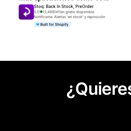
Stoq: Back In Stock, PreOrder
de 5 estrellas
5.0
(3,468)
•
Plan gratis disponible
3468 reseñas en total
Notifícame. Alertas 'en stock' y reposición
Built for Shopify
¿Quiere