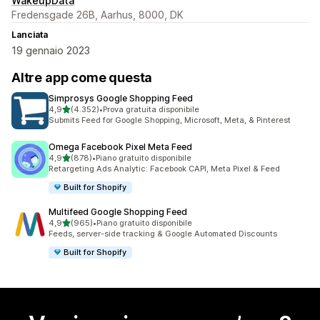
WakeupData
Fredensgade 26B, Aarhus, 8000, DK
Lanciata
19 gennaio 2023
Altre app come questa
Simprosys Google Shopping Feed
stelle su 5
4,9
(4.352)
•
Prova gratuita disponibile
4352 recensioni totali
Submits Feed for Google Shopping, Microsoft, Meta, & Pinterest
Omega Facebook Pixel Meta Feed
stelle su 5
4,9
(878)
•
Piano gratuito disponibile
878 recensioni totali
Retargeting Ads Analytic: Facebook CAPI, Meta Pixel & Feed
Built for Shopify
Multifeed Google Shopping Feed
stelle su 5
4,9
(965)
•
Piano gratuito disponibile
965 recensioni totali
Feeds, server-side tracking & Google Automated Discounts
Built for Shopify