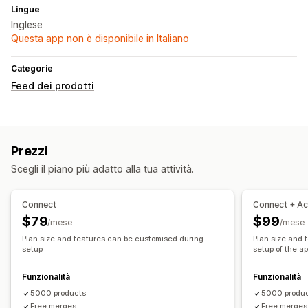
Lingue
Inglese
Questa app non è disponibile in Italiano
Categorie
Feed dei prodotti
Prezzi
Scegli il piano più adatto alla tua attività.
Connect
Connect + Ac
$79
$99
/mese
/mese
Plan size and features can be customised during
Plan size and 
setup
setup of the a
Funzionalità
Funzionalità
5000 products
5000 produ
Free merges
Free merges