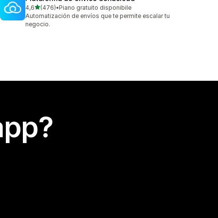
stelle su 5
4,6
(476)
•
Piano gratuito disponibile
476 recensioni totali
Automatización de envíos que te permite escalar tu
negocio.
app?