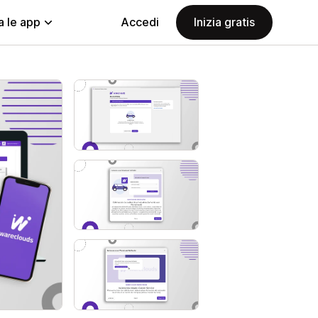
a le app
Accedi
Inizia gratis