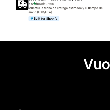
stelle su 5
5,0
(859)
•
Gratis
859 recensioni totali
Muestra la fecha de entrega estimada y el tiempo de
envío (EDD/ETA)
Built for Shopify
Vuo