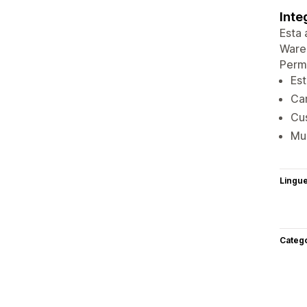
Inte
Esta 
Warec
Permi
Est
Car
Cus
Mue
Lingu
Categ