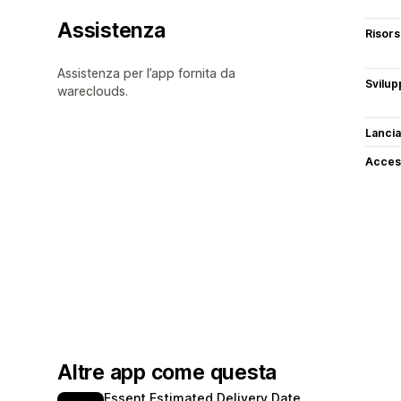
Assistenza
Risor
Assistenza per l’app fornita da
Svilup
wareclouds.
Lancia
Access
Altre app come questa
Essent Estimated Delivery Date