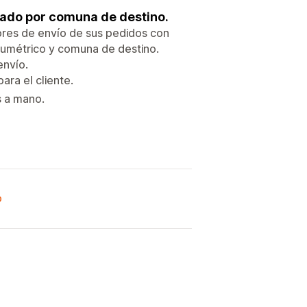
ulado por comuna de destino.
lores de envío de sus pedidos con
olumétrico y comuna de destino.
envío.
ara el cliente.
s a mano.
o