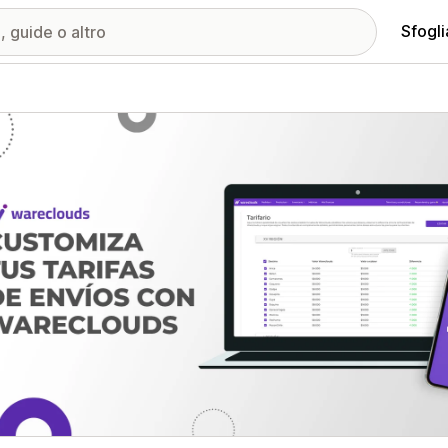
Sfogli
ria immagini in evidenza