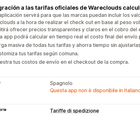
gración a las tarifas oficiales de Wareclouds calc
aplicación servirá para que las marcas puedan incluir los va
louds a la hora de realizar el check out en base al peso v
tirá ofrecer precios transparentes y claros en el cobro del 
a app podrá calcular en tiempo real el costo final del envío p
ga masiva de todas tus tarifas y ahorra tiempo sin ajustarla
tomiza tus tarifas según comuna.
stra tus costos de envío en el checkout de la compra.
e
Spagnolo
Questa app non è disponibile in Italian
orie
Tariffe di spedizione