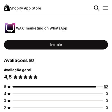
Shopify App Store
WAX: marketing on WhatsApp
Instale
Avaliações
(63)
Avaliação geral
4,8
5
62
4
0
3
0
2
0