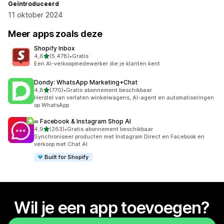
Geïntroduceerd
11 oktober 2024
Meer apps zoals deze
Shopify Inbox
van 5 sterren
4,6
(5.478)
•
Gratis
5478 recensies in totaal
Een AI-verkoopmedewerker die je klanten kent
Dondy: WhatsApp Marketing+Chat
van 5 sterren
4,8
(770)
•
Gratis abonnement beschikbaar
770 recensies in totaal
Herstel van verlaten winkelwagens, AI-agent en automatiseringen
op WhatsApp
∞ Facebook & Instagram Shop AI
van 5 sterren
4,9
(263)
•
Gratis abonnement beschikbaar
263 recensies in totaal
Synchroniseer producten met Instagram Direct en Facebook en
verkoop met Chat AI
Built for Shopify
Wil je een app toevoegen?