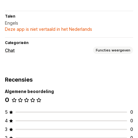
Talen
Engels
Deze app is niet vertaald in het Nederlands
Categorieën
Chat
Functies weergeven
Berichten versturen in real time
AI-chatbots
Live chat
Recensies
Algemene beoordeling
0
5
0
4
0
3
0
2
0