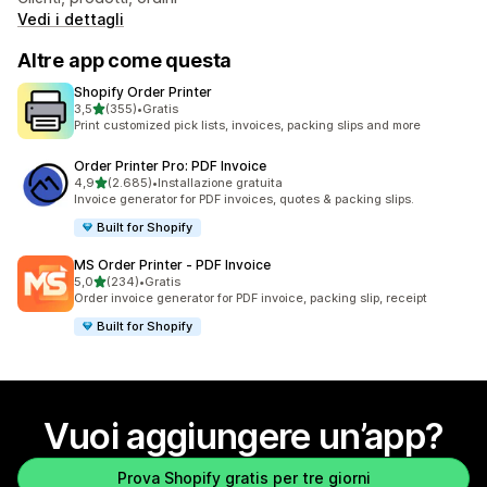
Vedi i dettagli
Altre app come questa
Shopify Order Printer
stelle su 5
3,5
(355)
•
Gratis
355 recensioni totali
Print customized pick lists, invoices, packing slips and more
Order Printer Pro: PDF Invoice
stelle su 5
4,9
(2.685)
•
Installazione gratuita
2685 recensioni totali
Invoice generator for PDF invoices, quotes & packing slips.
Built for Shopify
MS Order Printer ‑ PDF Invoice
stelle su 5
5,0
(234)
•
Gratis
234 recensioni totali
Order invoice generator for PDF invoice, packing slip, receipt
Built for Shopify
Vuoi aggiungere un’app?
Prova Shopify gratis per tre giorni