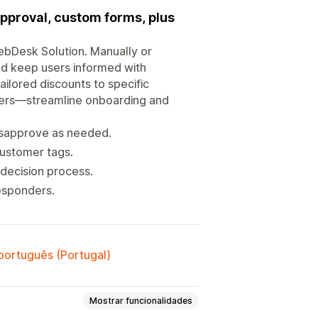
pproval, custom forms, plus
WebDesk Solution. Manually or
nd keep users informed with
ilored discounts to specific
ffers—streamline onboarding and
isapprove as needed.
customer tags.
 decision process.
esponders.
 português (Portugal)
Mostrar funcionalidades