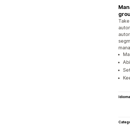
Mana
grou
Take 
autom
autor
segme
mana
Man
Abi
Set
Ke
Idiom
Categ