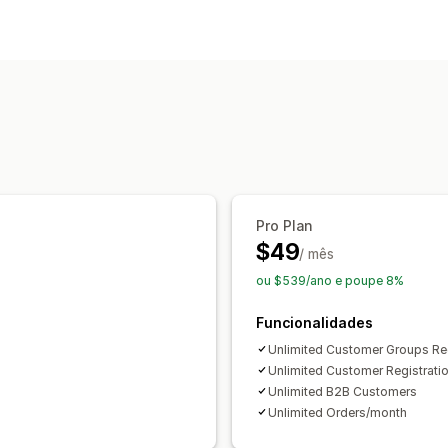
Gestão de contas
Perfis
Etiquetagem
Formulários de r
Controlo de acesso
Aprovar pedidos
Restringir o acesso
Pro Plan
$49
/ mês
ou $539/ano e poupe 8%
Funcionalidades
Unlimited Customer Groups Reg
Unlimited Customer Registrati
Unlimited B2B Customers
Unlimited Orders/month