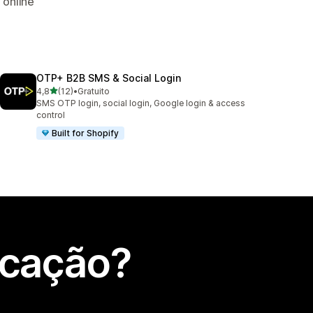
 online
OTP+ B2B SMS & Social Login
de 5 estrelas
4,8
(12)
•
Gratuito
12 total de avaliações
SMS OTP login, social login, Google login & access
control
Built for Shopify
icação?