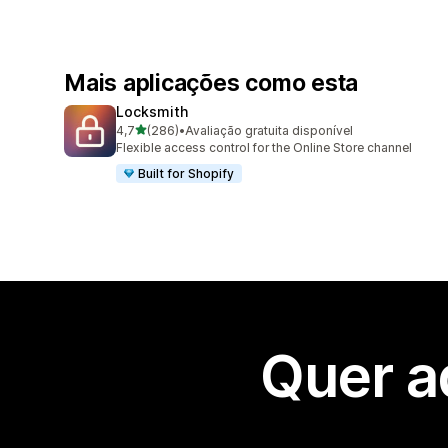
Mais aplicações como esta
Locksmith
de 5 estrelas
4,7
(286)
•
Avaliação gratuita disponível
286 total de avaliações
Flexible access control for the Online Store channel
Built for Shopify
Quer a