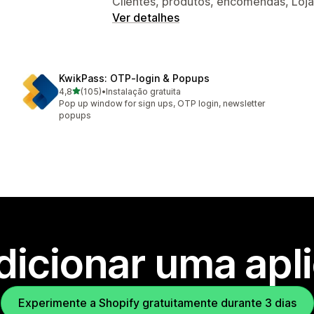
Clientes, produtos, encomendas, Loja
Ver detalhes
KwikPass: OTP‑login & Popups
de 5 estrelas
4,8
(105)
•
Instalação gratuita
105 total de avaliações
Pop up window for sign ups, OTP login, newsletter
popups
dicionar uma apl
Experimente a Shopify gratuitamente durante 3 dias