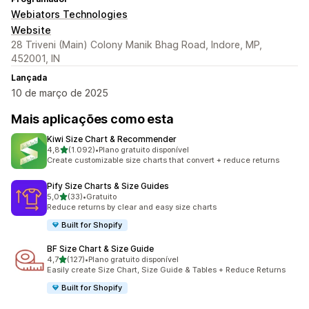
Webiators Technologies
Website
28 Triveni (Main) Colony Manik Bhag Road, Indore, MP,
452001, IN
Lançada
10 de março de 2025
Mais aplicações como esta
Kiwi Size Chart & Recommender
de 5 estrelas
4,8
(1.092)
•
Plano gratuito disponível
1092 total de avaliações
Create customizable size charts that convert + reduce returns
Pify Size Charts & Size Guides
de 5 estrelas
5,0
(33)
•
Gratuito
33 total de avaliações
Reduce returns by clear and easy size charts
Built for Shopify
BF Size Chart & Size Guide
de 5 estrelas
4,7
(127)
•
Plano gratuito disponível
127 total de avaliações
Easily create Size Chart, Size Guide & Tables + Reduce Returns
Built for Shopify