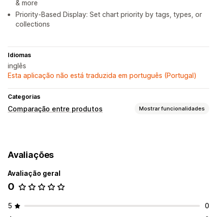
& more
Priority-Based Display: Set chart priority by tags, types, or
collections
Idiomas
inglês
Esta aplicação não está traduzida em português (Portugal)
Categorias
Comparação entre produtos
Mostrar funcionalidades
Ferramentas de comparação
Pop-ups
Tabelas de tamanhos
Vários produtos
Avaliações
Mostrar e ocultar
Imagens
Avaliação geral
Opções de apresentação
0
Cor e tipo de letra
Texto personalizado
Página de produto
Página de coleções
Reatividade móvel
5
0