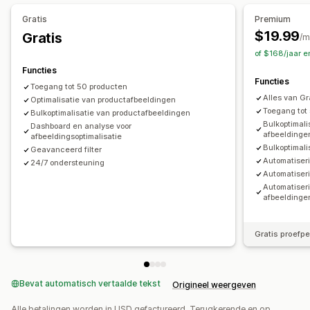
Prestaties bijhouden
Gratis
Premium
SEO-score
Snelheidsanalyse
Score-tracking
$19.99
Gratis
/m
Websiteverkeer
of $168/jaar 
Functies
Functies
Toegang tot 50 producten
Alles van Gr
Optimalisatie van productafbeeldingen
Toegang tot
Bulkoptimalisatie van productafbeeldingen
Bulkoptimal
Dashboard en analyse voor
afbeeldinge
afbeeldingsoptimalisatie
Bulkoptimal
Geavanceerd filter
Automatiser
24/7 ondersteuning
Automatiser
Automatiser
afbeeldinge
Gratis proefp
Bevat automatisch vertaalde tekst
Origineel weergeven
Alle betalingen worden in USD gefactureerd. Terugkerende en op