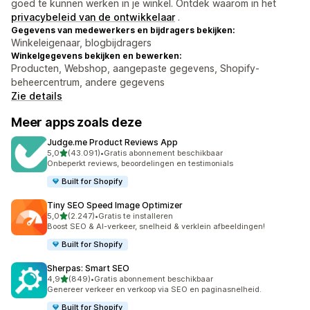
goed te kunnen werken in je winkel. Ontdek waarom in het
privacybeleid van de ontwikkelaar
.
Gegevens van medewerkers en bijdragers bekijken:
Winkeleigenaar, blogbijdragers
Winkelgegevens bekijken en bewerken:
Producten, Webshop, aangepaste gegevens, Shopify-
beheercentrum, andere gegevens
Zie details
Meer apps zoals deze
Judge.me Product Reviews App
van 5 sterren
5,0
(43.091)
•
Gratis abonnement beschikbaar
43091 recensies in totaal
Onbeperkt reviews, beoordelingen en testimonials
Built for Shopify
Tiny SEO Speed Image Optimizer
van 5 sterren
5,0
(2.247)
•
Gratis te installeren
2247 recensies in totaal
Boost SEO & AI-verkeer, snelheid & verklein afbeeldingen!
Built for Shopify
Sherpas: Smart SEO
van 5 sterren
4,9
(849)
•
Gratis abonnement beschikbaar
849 recensies in totaal
Genereer verkeer en verkoop via SEO en paginasnelheid.
Built for Shopify