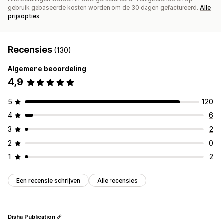
gebruik gebaseerde kosten worden om de 30 dagen gefactureerd.
Alle
prijsopties
Recensies
(130)
Algemene beoordeling
4,9
5
120
4
6
3
2
2
0
1
2
Een recensie schrijven
Alle recensies
Disha Publication