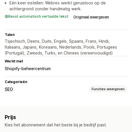
Eén keer instellen: Webrex werkt geruisloos op de
achtergrond zonder handmatig werk.
Bevat automatisch vertaalde tekst
Origineel weergeven
Talen
Tsjechisch, Deens, Duits, Engels, Spaans, Frans, Hindi,
Italiaans, Japans, Koreaans, Nederlands, Pools, Portugees
(Portugal), Zweeds, Turks, en Chinees (vereenvoudigd)
Werkt met
Shopify-beheercentrum
Categorieën
SEO
Functies weergeven
SEO-tools
Beeldcompressie
Formaataanpassing van afbeeldingen
Prijs
Back-up van afbeeldingen
Bulkbewerking
Lokale SEO
Kies het abonnement dat het beste bij je bedrijf past.
Beeldoptimalisatie
Snelheidsoptimalisatie