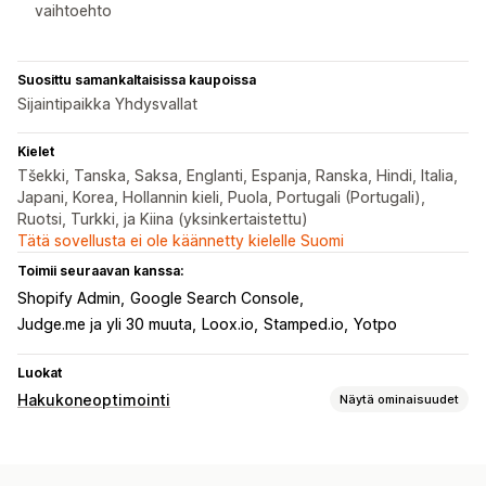
vaihtoehto
Suosittu samankaltaisissa kaupoissa
Sijaintipaikka Yhdysvallat
Kielet
Tšekki, Tanska, Saksa, Englanti, Espanja, Ranska, Hindi, Italia,
Japani, Korea, Hollannin kieli, Puola, Portugali (Portugali),
Ruotsi, Turkki, ja Kiina (yksinkertaistettu)
Tätä sovellusta ei ole käännetty kielelle Suomi
Toimii seuraavan kanssa:
Shopify Admin
Google Search Console
Judge.me ja yli 30 muuta
Loox.io
Stamped.io
Yotpo
Luokat
Hakukoneoptimointi
Näytä ominaisuudet
Hakuoptimointityökalut
Kaksoissisältö
Navigointipolut
Sivujen indeksointi