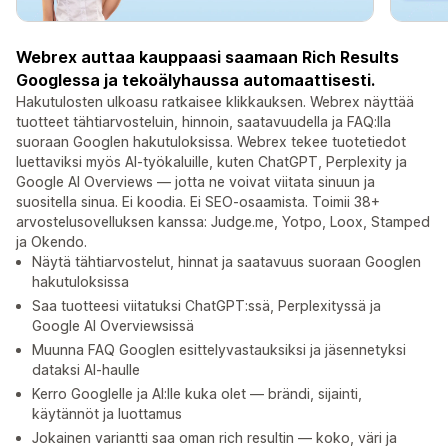
Webrex auttaa kauppaasi saamaan Rich Results
Googlessa ja tekoälyhaussa automaattisesti.
Hakutulosten ulkoasu ratkaisee klikkauksen. Webrex näyttää
tuotteet tähtiarvosteluin, hinnoin, saatavuudella ja FAQ:lla
suoraan Googlen hakutuloksissa. Webrex tekee tuotetiedot
luettaviksi myös AI-työkaluille, kuten ChatGPT, Perplexity ja
Google AI Overviews — jotta ne voivat viitata sinuun ja
suositella sinua. Ei koodia. Ei SEO-osaamista. Toimii 38+
arvostelusovelluksen kanssa: Judge.me, Yotpo, Loox, Stamped
ja Okendo.
Näytä tähtiarvostelut, hinnat ja saatavuus suoraan Googlen
hakutuloksissa
Saa tuotteesi viitatuksi ChatGPT:ssä, Perplexityssä ja
Google AI Overviewsissä
Muunna FAQ Googlen esittelyvastauksiksi ja jäsennetyksi
dataksi AI-haulle
Kerro Googlelle ja AI:lle kuka olet — brändi, sijainti,
käytännöt ja luottamus
Jokainen variantti saa oman rich resultin — koko, väri ja