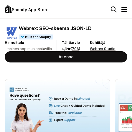
Shopify App Store
Webrex: SEO‑skeema JSON‑LD
Built for Shopify
Hinnoittelu
Tähtiarvio
Kehittäjä
Ilmainen sopimus saatavilla
4,9
(796)
Webrex Studio
Asenna