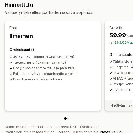
Hinnoittelu
Rich-koodinpätkät
JSON-LD
Skriptit
Valitse yrityksellesi parhaiten sopiva sopimus.
Paikallinen hakukoneoptimointi
Sisällön optimointi
Metadatan optimointi
Free
Growth
Tehokkuuden valvonta
$9.99
Ilmainen
/ku
SEO-pisteet
Tarkastukset
Tiedot ja vinkit
Analytiikka
tai $83.88/vuo
Sisältöanalyysi
Ranking-seuranta
Ominaisuudet
Ominaisuude
JSON-LD Googlelle ja ChatGPT:lle (AI)
Tähtiarvioinn
Tuoteschema (jokainen variantti)
Judge.me, Yo
Google Merchant: toimitus ja palautus
FAQ-osio t
Paikallinen yritys + organisaatioschema
AI FAQ + vi
Breadcrumb + artikkelischema
Recipe Sche
Live chat + 
14 päivän mak
Kaikki maksut laskutetaan valuutassa USD. Toistuvat ja
käyttöperusteiset maksut laskutetaan 30 päivän välein.
Näytä kaikki