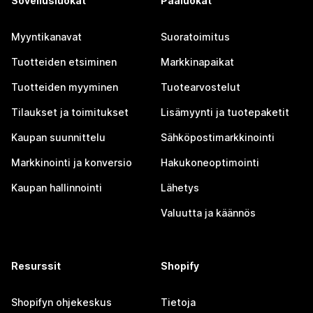
Sovellusluokat
Pääluokat
Myyntikanavat
Suoratoimitus
Tuotteiden etsiminen
Markkinapaikat
Tuotteiden myyminen
Tuotearvostelut
Tilaukset ja toimitukset
Lisämyynti ja tuotepaketit
Kaupan suunnittelu
Sähköpostimarkkinointi
Markkinointi ja konversio
Hakukoneoptimointi
Kaupan hallinnointi
Lähetys
Valuutta ja käännös
Resurssit
Shopify
Shopifyn ohjekeskus
Tietoja