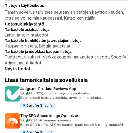
Tietojen käyttöoikeus
Tämän sovellus tarvitsee seuraavien tietojen käyttöoikeuden,
jotta se voi toimia kaupassasi. Katso kehittäjän
tietosuojakäytäntö
.
Tarkastele asiakastietoja:
Laite- ja toimintatiedot
Tarkastele henkilöstön ja avustajien tietoja:
Kaupan omistaja, blogin avustajat
Tarkastele ja muokkaa kaupan tietoja:
Tuotteet, tilaukset, Verkkokauppa, mukautetut tiedot, Shopify
Admin, muut tiedot
Näytä tiedot
Lisää tämänkaltaisia sovelluksia
Judge.me Product Reviews App
/ 5 tähteä
5,0
(43 025)
•
Ilmainen sopimus saatavilla
43025 arvostelua yhteensä
Rajattomasti tuotearvosteluja, arvioita ja suosituksia
Built for Shopify
Tiny SEO Speed Image Optimizer
/ 5 tähteä
5,0
(2 245)
•
Ilmainen asennus
2245 arvostelua yhteensä
Boost SEO traffic, AEO/AI search, page speed & minify images!↑
Built for Shopify