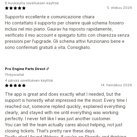
8 kuukautta sovelluksen käyttöä
5. elokuu 2026
Supporto eccellente e comunicazione chiara
Ho contattato il supporto per chiarire quali schema fossero
inclusi nel mio piano. Gaurav ha risposto rapidamente,
verificato il mio account e spiegato tutto con chiarezza senza
pressioni per l'upgrade. Gli schema attivi funzionano bene e
sono confermati gratuiti a vita. Consigliato.
Pro Engine Parts Direct
Yhdysvallat
4 päivää sovelluksen käyttöä
14. heinäkuu 2026
The app is great and does exactly what I needed, but the
support is honestly what impressed me the most. Every time I
reached out, someone replied quickly, explained everything
clearly, and stayed with me until everything was working
perfectly. I never felt like I was just another customer.
You can tell the team actually cares about helping, not just
closing tickets. That's pretty rare these days.
Really glad I found Webrex. If you're on Shopify and thinking