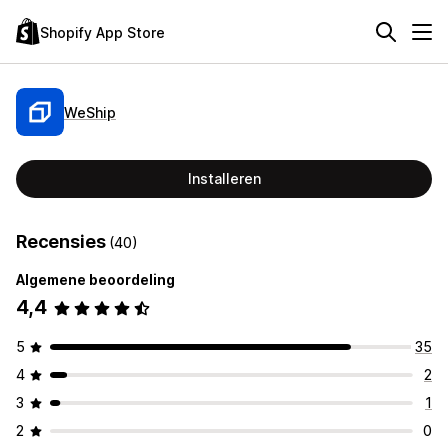
Shopify App Store
WeShip
Installeren
Recensies
(40)
Algemene beoordeling
4,4
5
35
4
2
3
1
2
0