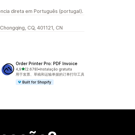
ncia direta em Português (portugal).
 Chongqing, CQ, 401121, CN
Order Printer Pro: PDF Invoice
de 5 estrelas
4,9
(2.678)
•
Instalação gratuita
2678 total de avaliações
用于发票、草稿和运输单据的订单打印工具
Built for Shopify