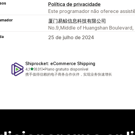
sos
Política de privacidade
Este programador não oferece assistê
amador
厦门易鲸信息科技有限公司
No.9,Middle of Huangshan Boulevard,
da
25 de julho de 2024
Shiprocket: eCommerce Shipping
de 5 estrelas
4,1
(631)
•
Plano gratuito disponível
631 total de avaliações
携手值得信赖的电子商务合作伙伴，实现业务快速增长