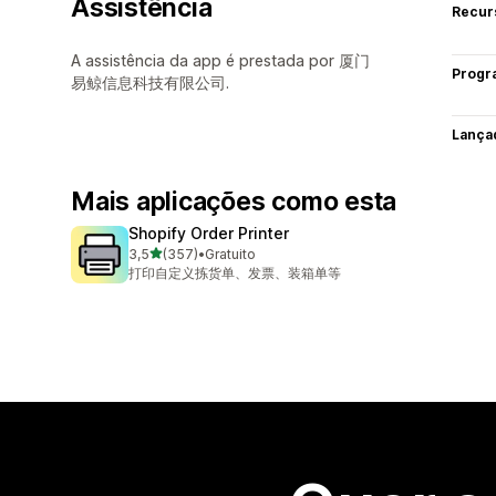
Assistência
Recur
A assistência da app é prestada por 厦门
Progr
易鲸信息科技有限公司.
Lança
Mais aplicações como esta
Shopify Order Printer
de 5 estrelas
3,5
(357)
•
Gratuito
357 total de avaliações
打印自定义拣货单、发票、装箱单等