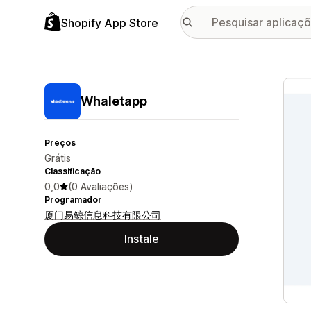
Shopify App Store
Galer
Whaletapp
Preços
Grátis
Classificação
0,0
(0 Avaliações)
Programador
厦门易鲸信息科技有限公司
Instale