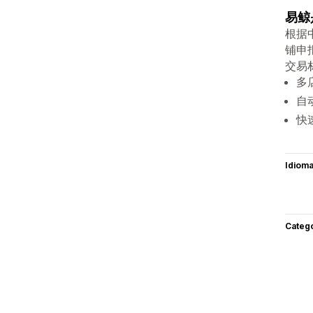
易鲸
根据
铺申
交易
多
自
快
Idiom
Categ