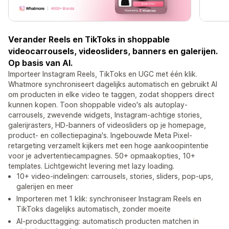
Verander Reels en TikToks in shoppable
videocarrousels, videosliders, banners en galerijen.
Op basis van AI.
Importeer Instagram Reels, TikToks en UGC met één klik.
Whatmore synchroniseert dagelijks automatisch en gebruikt AI
om producten in elke video te taggen, zodat shoppers direct
kunnen kopen. Toon shoppable video's als autoplay-
carrousels, zwevende widgets, Instagram-achtige stories,
galerijrasters, HD-banners of videosliders op je homepage,
product- en collectiepagina's. Ingebouwde Meta Pixel-
retargeting verzamelt kijkers met een hoge aankoopintentie
voor je advertentiecampagnes. 50+ opmaakopties, 10+
templates. Lichtgewicht levering met lazy loading.
10+ video-indelingen: carrousels, stories, sliders, pop-ups,
galerijen en meer
Importeren met 1 klik: synchroniseer Instagram Reels en
TikToks dagelijks automatisch, zonder moeite
AI-producttagging: automatisch producten matchen in