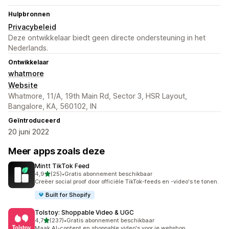
Hulpbronnen
Privacybeleid
Deze ontwikkelaar biedt geen directe ondersteuning in het
Nederlands.
Ontwikkelaar
whatmore
Website
Whatmore, 11/A, 19th Main Rd, Sector 3, HSR Layout,
Bangalore, KA, 560102, IN
Geïntroduceerd
20 juni 2022
Meer apps zoals deze
Mintt TikTok Feed
van 5 sterren
4,9
(25)
•
Gratis abonnement beschikbaar
25 recensies in totaal
Creëer social proof door officiële TikTok-feeds en -video's te tonen.
Built for Shopify
Tolstoy: Shoppable Video & UGC
van 5 sterren
4,7
(237)
•
Gratis abonnement beschikbaar
237 recensies in totaal
Maak AI-content en shoppable video's voor je webshop.