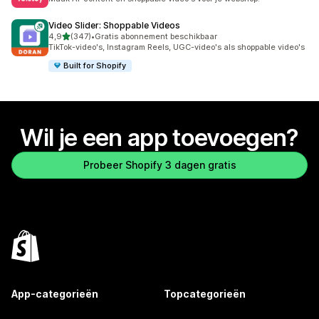
Video Slider: Shoppable Videos
van 5 sterren
4,9
(347)
•
Gratis abonnement beschikbaar
347 recensies in totaal
TikTok-video's, Instagram Reels, UGC-video's als shoppable video's
Built for Shopify
Wil je een app toevoegen?
Probeer Shopify 3 dagen gratis
App-categorieën
Topcategorieën