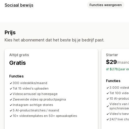
Videobeheer
Sociaal bewijs
Functies weergeven
Shoppable video's
Automatisch afspelen
Contenttypes
Aan winkelwagen toevoegen
Interactieve video
Checkout
UGC
Foto's
Video's
Reels
Recensies
UGC
Delen via social media
Meerdere kanalen
Analytics
Prijs
Weergaveopties
Aanpassing
Kies het abonnement dat het beste bij je bedrijf past.
Productweergaven
Aantal verkopen
Recente aankopen
Videotemplates
Video importeren
Achtergrond video
Gelikete producten
Meerdere talen
Shoppable feeds
Videospeler
Aangepaste URL
Videowidget
Altijd gratis
Starter
Aangepaste opmaak
Social links
Ingesloten video's
Pop-ups
Carrousels
Mobiel responsief
$29
Gratis
/maan
of $278/jaar 
Analytics
Functies
Betrokkenheid volgen
Conversietracking
Functies
300 videokliks/maand
3.000 video
Tot 15 video's uploaden
Tot 100 vide
Videocarrousel op homepage
10 AI-produ
Zwevende video op productpagina
Video's van
Instagram-achtige stories
synchronise
5 AI-productmatches / maand
Video's toev
10+ videotemplates en 50+ opmaakopties
24/7 live c