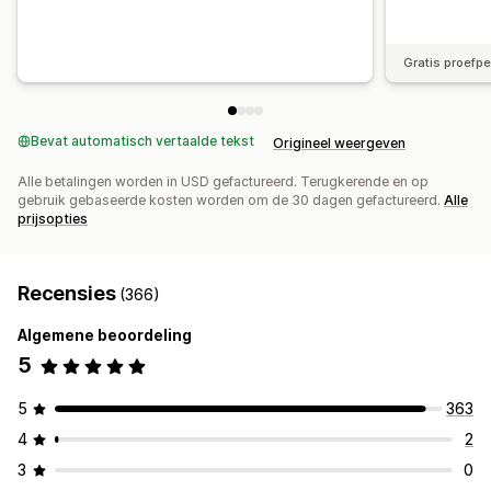
Gratis proefp
Bevat automatisch vertaalde tekst
Origineel weergeven
Alle betalingen worden in USD gefactureerd. Terugkerende en op
gebruik gebaseerde kosten worden om de 30 dagen gefactureerd.
Alle
prijsopties
Recensies
(366)
Algemene beoordeling
5
5
363
4
2
3
0