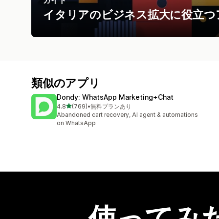
イタリアのビジネス拡大に役立つ
類似のアプリ
Dondy: WhatsApp Marketing+Chat
5つ星中
4.8
(769)
•
無料プランあり
合計レビュー数：769件
Abandoned cart recovery, AI agent & automations
on WhatsApp
使ってみ