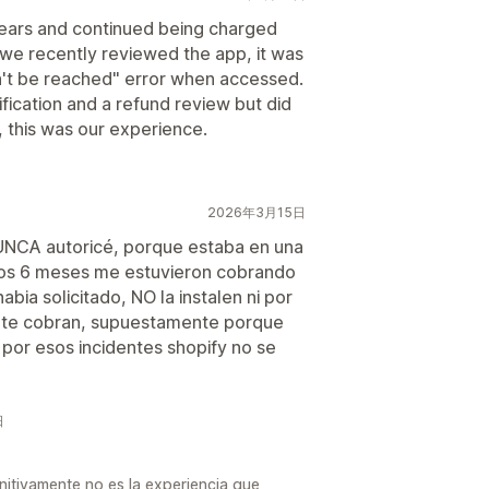
 years and continued being charged
 we recently reviewed the app, it was
n't be reached" error when accessed.
fication and a refund review but did
, this was our experience.
2026年3月15日
NCA autoricé, porque estaba en una
imos 6 meses me estuvieron cobrando
bia solicitado, NO la instalen ni por
go te cobran, supuestamente porque
por esos incidentes shopify no se
日
itivamente no es la experiencia que