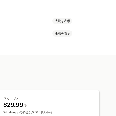
機能を表示
機能を表示
インポップアップ
ントラッキング
自動ワークフロー
ト分析
可能なウィジェット
複数言語
ウント
あいさつ
クイック返信
ロスセル
アップセル
ッセージ
チャットボタン
スケール
$29.99
/月
WhatsAppの料金は0.015ドルから