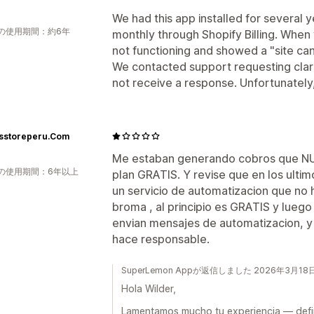
We had this app installed for several
の使用期間：約6年
monthly through Shopify Billing. When
not functioning and showed a "site ca
We contacted support requesting clari
not receive a response. Unfortunately
sstoreperu.Com
Me estaban generando cobros que NU
の使用期間：6年以上
plan GRATIS. Y revise que en los ult
un servicio de automatizacion que no ha
broma , al principio es GRATIS y lue
envian mensajes de automatizacion, y 
hace responsable.
SuperLemon Appが返信しました 2026年3月18
Hola Wilder,
Lamentamos mucho tu experiencia — defin