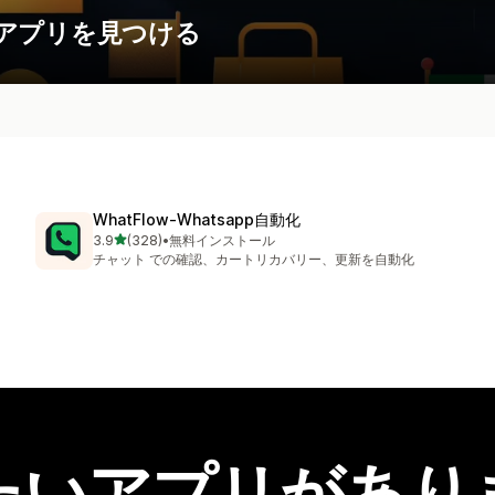
アプリを見つける
WhatFlow‑Whatsapp自動化
5つ星中
3.9
(328)
•
無料インストール
合計レビュー数：328件
チャット での確認、カートリカバリー、更新を自動化
たいアプリがあり