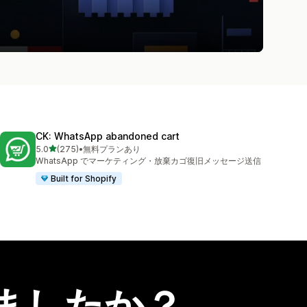
CK: WhatsApp abandoned cart
5つ星中
5.0
(275)
•
無料プランあり
合計レビュー数：275件
WhatsApp でマーケティング・放棄カゴ復旧メッセージ送信
Built for Shopify
ましたか？