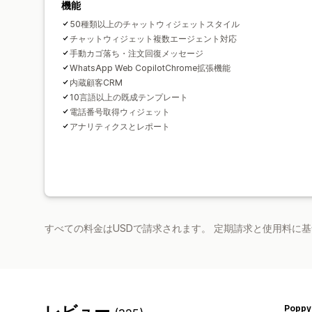
機能
50種類以上のチャットウィジェットスタイル
チャットウィジェット複数エージェント対応
手動カゴ落ち・注文回復メッセージ
WhatsApp Web CopilotChrome拡張機能
内蔵顧客CRM
10言語以上の既成テンプレート
電話番号取得ウィジェット
アナリティクスとレポート
すべての料金はUSDで請求されます。 定期請求と使用料に
レビュー
Poppy