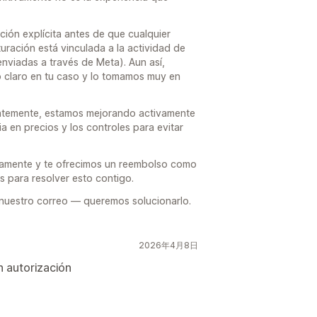
ción explícita antes de que cualquier
turación está vinculada a la actividad de
viadas a través de Meta). Aun así,
 claro en tu caso y lo tomamos muy en
ntemente, estamos mejorando activamente
a en precios y los controles para evitar
amente y te ofrecimos un reembolso como
s para resolver esto contigo.
 nuestro correo — queremos solucionarlo.
2026年4月8日
 autorización