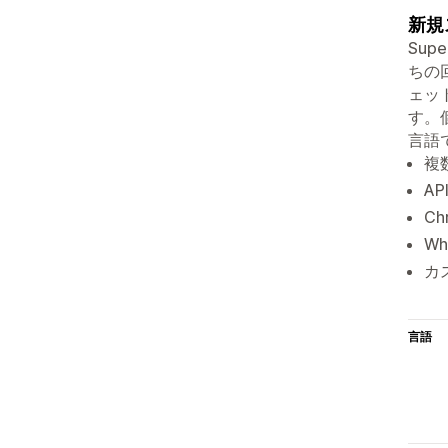
新規
Sup
ちの
ェッ
す。
言語
複
A
C
W
カ
言語