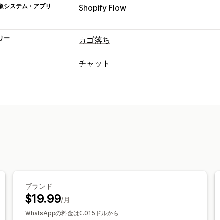
象システム・アプリ
Shopify Flow
リー
カゴ落ち
カートリカバリー
チャット
パーソナライズ型キャンペーン
オプト
リアルタイムメッセージ
ディスカウントオファー
コンバージョ
ライブチャット
複数言語
エージェン
表示オプション
自動応答
カスタムクーポンコード
カスタマイズ
カートリカバリー
COD確認
ディスカ
リクエストのレビュー
注文の更新
ク
カスタマイズ
色とフォント
営業時間
ウェルカムメ
ブランド
エージェントのアバター
$19.99
/月
WhatsAppの料金は0.015ドルから