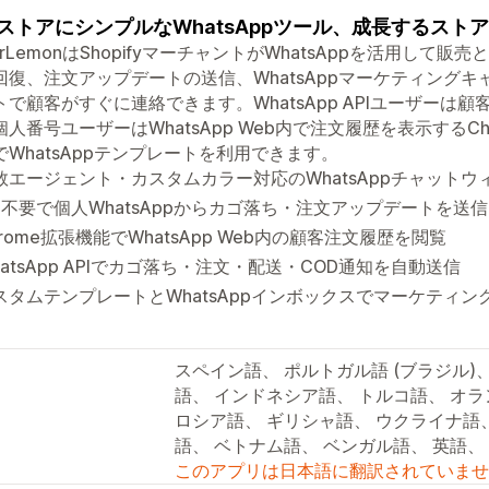
ストアにシンプルなWhatsAppツール、成長するスト
erLemonはShopifyマーチャントがWhatsAppを活用し
回復、注文アップデートの送信、WhatsAppマーケティング
トで顧客がすぐに連絡できます。WhatsApp APIユーザー
個人番号ユーザーはWhatsApp Web内で注文履歴を表示するC
でWhatsAppテンプレートを利用できます。
数エージェント・カスタムカラー対応のWhatsAppチャットウ
PI不要で個人WhatsAppからカゴ落ち・注文アップデートを送信
hrome拡張機能でWhatsApp Web内の顧客注文履歴を閲覧
hatsApp APIでカゴ落ち・注文・配送・COD通知を自動送信
スタムテンプレートとWhatsAppインボックスでマーケティ
スペイン語、 ポルトガル語 (ブラジル)
語、 インドネシア語、 トルコ語、 オ
ロシア語、 ギリシャ語、 ウクライナ語
語、 ベトナム語、 ベンガル語、 英語、 
このアプリは日本語に翻訳されていませ