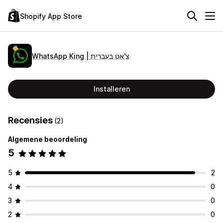
Shopify App Store
WhatsApp King | צ'אט בעברית
Installeren
Recensies
(2)
Algemene beoordeling
5
5
2
4
0
3
0
2
0