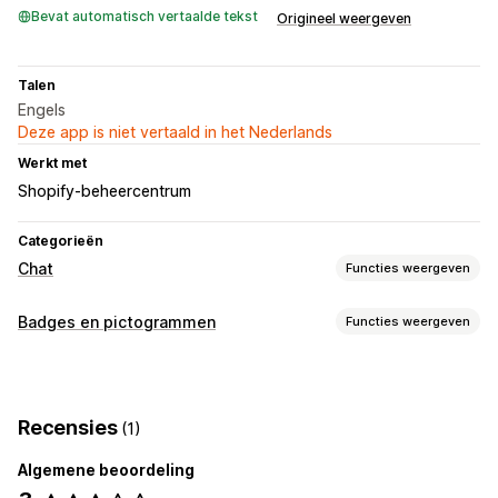
Bevat automatisch vertaalde tekst
Origineel weergeven
Talen
Engels
Deze app is niet vertaald in het Nederlands
Werkt met
Shopify-beheercentrum
Categorieën
Chat
Functies weergeven
Berichten versturen in real time
Badges en pictogrammen
Functies weergeven
Social media
Soorten pictogrammen
Geautomatiseerde antwoorden
Social media
Veelgestelde vragen
Begroetingen
Snelle reacties
Recensies
(1)
Aanpassing
Aanpassing
Algemene beoordeling
Achtergronden
Borders
Kleuren
Aangepaste tekst
Kleur en lettertype
Chatvenster
Chatknoppen