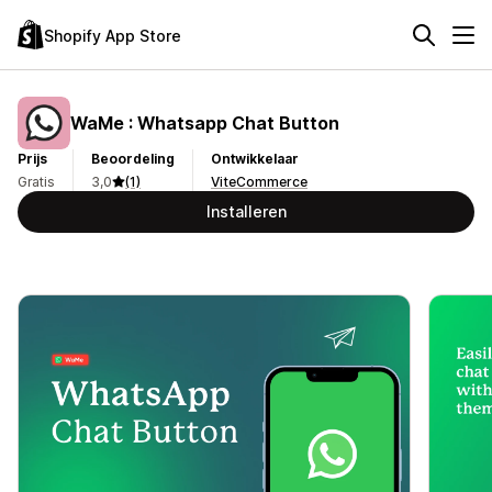
Shopify App Store
WaMe : Whatsapp Chat Button
Prijs
Beoordeling
Ontwikkelaar
Gratis
3,0
(1)
ViteCommerce
Installeren