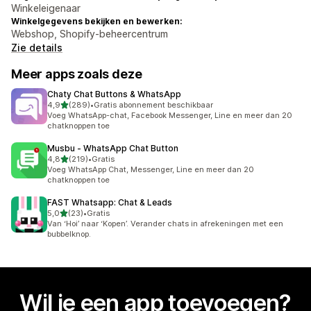
Winkeleigenaar
Winkelgegevens bekijken en bewerken:
Webshop, Shopify-beheercentrum
Zie details
Meer apps zoals deze
Chaty Chat Buttons & WhatsApp
van 5 sterren
4,9
(289)
•
Gratis abonnement beschikbaar
289 recensies in totaal
Voeg WhatsApp-chat, Facebook Messenger, Line en meer dan 20
chatknoppen toe
Musbu ‑ WhatsApp Chat Button
van 5 sterren
4,8
(219)
•
Gratis
219 recensies in totaal
Voeg WhatsApp Chat, Messenger, Line en meer dan 20
chatknoppen toe
FAST Whatsapp: Chat & Leads
van 5 sterren
5,0
(23)
•
Gratis
23 recensies in totaal
Van ‘Hoi’ naar ‘Kopen’. Verander chats in afrekeningen met een
bubbelknop.
Wil je een app toevoegen?