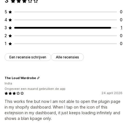
3
Lettertypen
Stijl
Grootte
Bestanden uploaden
Agentavatar
Mobiel responsief
Apparaatspecifiek
5
0
Pictogrampositie
4
0
Pagina´s op maat
Winkelwagenpagina
Checkoutpagina
3
1
Collectiepagina's
Homepage
Landingspagina's
2
0
Productpagina's
1
0
Een recensie schrijven
Alle recensies
The Loud Wardrobe
India
Ongeveer een maand gebruiken de app
24 april 2026
This works fine but now I am not able to open the plugin page
in my shopify dashboard. When I tap on the icon of this
extejnsion in my dashboard, it just keeps loading infinitely and
shows a blan kpage only.