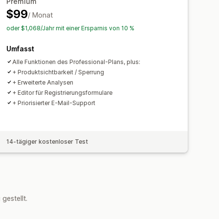
Premium
$99
/ Monat
oder $1,068/Jahr mit einer Ersparnis von 10 %
Umfasst
Alle Funktionen des Professional-Plans, plus:
+ Produktsichtbarkeit / Sperrung
+ Erweiterte Analysen
+ Editor für Registrierungsformulare
+ Priorisierter E-Mail-Support
14-tägiger kostenloser Test
estellt.