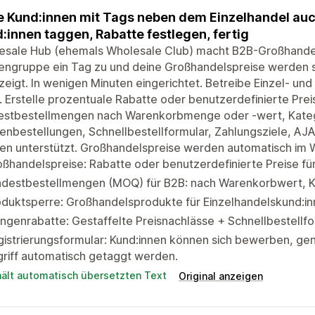
e Kund:innen mit Tags neben dem Einzelhandel au
:innen taggen, Rabatte festlegen, fertig
esale Hub (ehemals Wholesale Club) macht B2B-Großhandels
engruppe ein Tag zu und deine Großhandelspreise werden s
eigt. In wenigen Minuten eingerichtet. Betreibe Einzel- un
 Erstelle prozentuale Rabatte oder benutzerdefinierte Prei
estbestellmengen nach Warenkorbmenge oder -wert, Kategor
enbestellungen, Schnellbestellformular, Zahlungsziele, 
en unterstützt. Großhandelspreise werden automatisch im
oßhandelspreise: Rabatte oder benutzerdefinierte Preise 
ndestbestellmengen (MOQ) für B2B: nach Warenkorbwert, Ka
duktsperre: Großhandelsprodukte für Einzelhandelskund:i
genrabatte: Gestaffelte Preisnachlässe + Schnellbestellf
istrierungsformular: Kund:innen können sich bewerben, ge
riff automatisch getaggt werden.
hält automatisch übersetzten Text
Original anzeigen