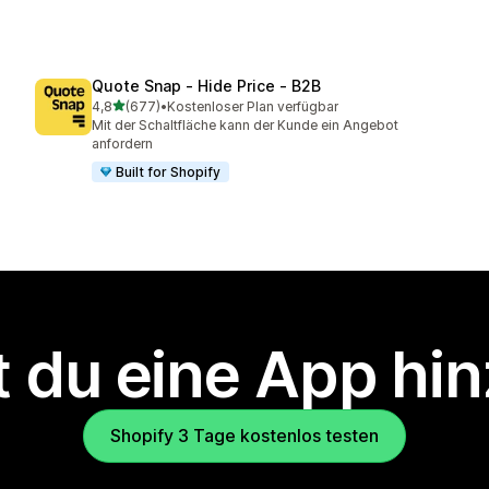
Quote Snap ‑ Hide Price ‑ B2B
von 5 Sternen
4,8
(677)
•
Kostenloser Plan verfügbar
677 Rezensionen insgesamt
Mit der Schaltfläche kann der Kunde ein Angebot
anfordern
Built for Shopify
 du eine App hi
Shopify 3 Tage kostenlos testen