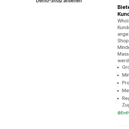
Demo-Shop ansehen
Biet
Kund
Whol
Kund
angez
Shop.
Mind
Mass
werd
Gr
Mi
Pro
Men
Reg
Zug
Ent