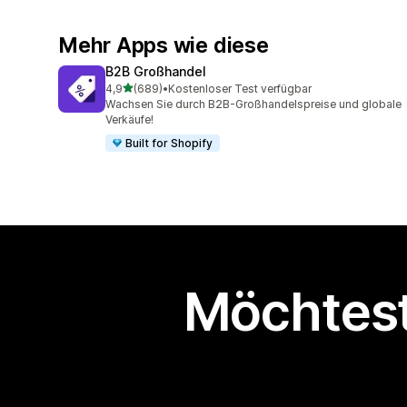
Mehr Apps wie diese
B2B Großhandel
von 5 Sternen
4,9
(689)
•
Kostenloser Test verfügbar
689 Rezensionen insgesamt
Wachsen Sie durch B2B-Großhandelspreise und globale
Verkäufe!
Built for Shopify
Möchtest