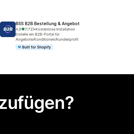
BSS B2B Bestellung & Angebot
von 5 Sternen
4,9
(172)
•
Kostenlose Installation
172 Rezensionen insgesamt
Erstelle ein B2B-Portal für
Angebote/Konditionen/Kundenprofil
Built for Shopify
nzufügen?