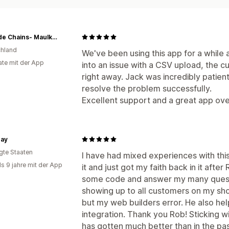
Eastside Chains- Maulkorbberatung & Maulkorbmodifizierung
hland
We've been using this app for a while 
te mit der App
into an issue with a CSV upload, the
right away. Jack was incredibly patie
resolve the problem successfully.
Excellent support and a great app ov
Day
igte Staaten
I have had mixed experiences with thi
ls 9 jahre mit der App
it and just got my faith back in it aft
some code and answer my many quest
showing up to all customers on my shop
but my web builders error. He also hel
integration. Thank you Rob! Sticking 
has gotten much better than in the pas