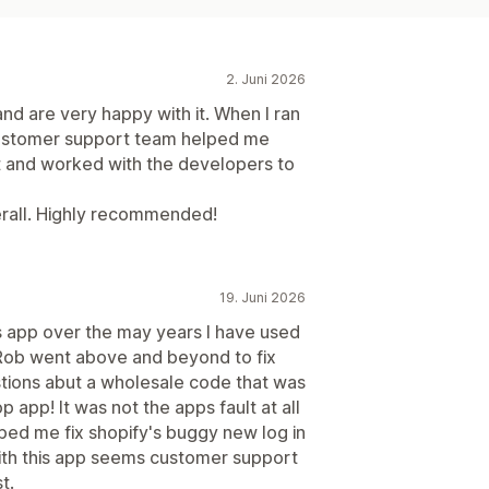
2. Juni 2026
and are very happy with it. When I ran
 customer support team helped me
nt and worked with the developers to
erall. Highly recommended!
19. Juni 2026
s app over the may years I have used
er Rob went above and beyond to fix
ions abut a wholesale code that was
 app! It was not the apps fault at all
ped me fix shopify's buggy new log in
with this app seems customer support
t.