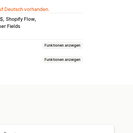
auf Deutsch vorhanden.
OS
Shopify Flow
er Fields
Funktionen anzeigen
Funktionen anzeigen
reisstaffelung
Mengenrabatte
ingungen
Mehrere Währungen
hrere Währungen
g
ail-Benachrichtigungen
en
Bestellentwürfe
ränkungen
Produktsichtbarkeit