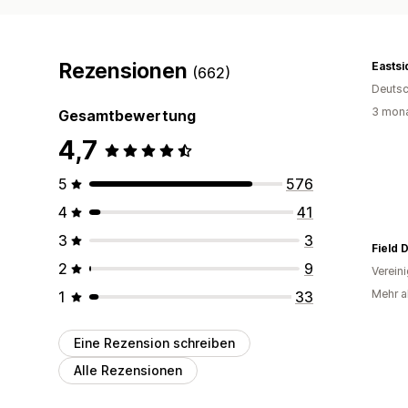
Rezensionen
(662)
Deutsc
3 mona
Gesamtbewertung
4,7
5
576
4
41
3
3
Field 
2
9
Verein
Mehr a
1
33
Eine Rezension schreiben
Alle Rezensionen