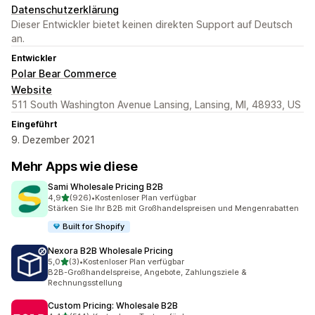
Datenschutzerklärung
Dieser Entwickler bietet keinen direkten Support auf Deutsch
an.
Entwickler
Polar Bear Commerce
Website
511 South Washington Avenue Lansing, Lansing, MI, 48933, US
Eingeführt
9. Dezember 2021
Mehr Apps wie diese
Sami Wholesale Pricing B2B
von 5 Sternen
4,9
(926)
•
Kostenloser Plan verfügbar
926 Rezensionen insgesamt
Stärken Sie Ihr B2B mit Großhandelspreisen und Mengenrabatten
Built for Shopify
Nexora B2B Wholesale Pricing
von 5 Sternen
5,0
(3)
•
Kostenloser Plan verfügbar
3 Rezensionen insgesamt
B2B-Großhandelspreise, Angebote, Zahlungsziele &
Rechnungsstellung
Custom Pricing: Wholesale B2B