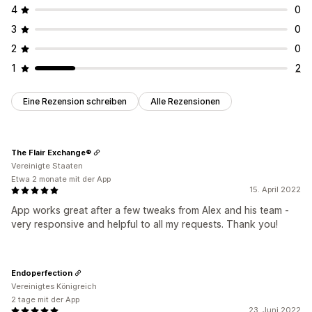
4
0
3
0
2
0
1
2
Eine Rezension schreiben
Alle Rezensionen
The Flair Exchange®
Vereinigte Staaten
Etwa 2 monate mit der App
15. April 2022
App works great after a few tweaks from Alex and his team -
very responsive and helpful to all my requests. Thank you!
Endoperfection
Vereinigtes Königreich
2 tage mit der App
23. Juni 2022