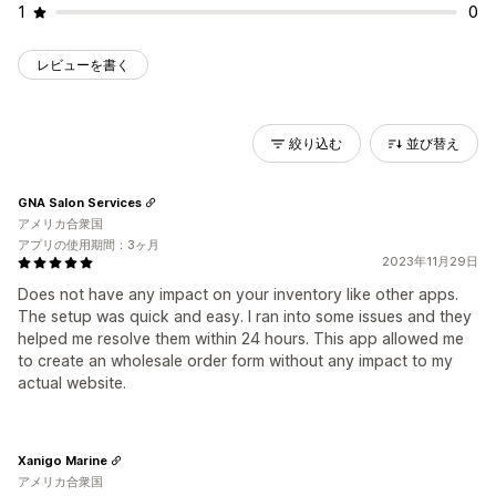
1
0
レビューを書く
絞り込む
並び替え
GNA Salon Services
アメリカ合衆国
アプリの使用期間：3ヶ月
2023年11月29日
Does not have any impact on your inventory like other apps.
The setup was quick and easy. I ran into some issues and they
helped me resolve them within 24 hours. This app allowed me
to create an wholesale order form without any impact to my
actual website.
Xanigo Marine
アメリカ合衆国