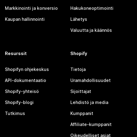
Markkinointi ja konversio
Hakukoneoptimointi
Kaupan hallinnointi
Lähetys
Valuutta ja käännös
Resurssit
Shopify
Shopifyn ohjekeskus
Tietoja
API-dokumentaatio
Uramahdollisuudet
Shopify-yhteisö
Sijoittajat
Shopify-blogi
Lehdistö ja media
Tutkimus
Kumppanit
Affiliate-kumppanit
Oikeudelliset asiat