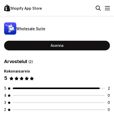
Shopify App Store
Wholesale Suite
Asenna
Arvostelut
(2)
Kokonaisarvio
5
5
2
4
0
3
0
2
0