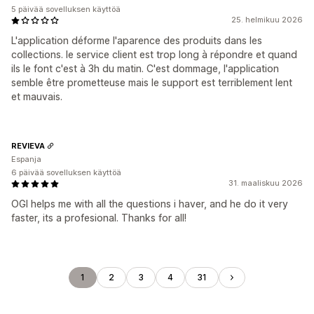
5 päivää sovelluksen käyttöä
25. helmikuu 2026
L'application déforme l'aparence des produits dans les
collections. le service client est trop long à répondre et quand
ils le font c'est à 3h du matin. C'est dommage, l'application
semble être prometteuse mais le support est terriblement lent
et mauvais.
REVIEVA
Espanja
6 päivää sovelluksen käyttöä
31. maaliskuu 2026
OGI helps me with all the questions i haver, and he do it very
faster, its a profesional. Thanks for all!
1
2
3
4
31