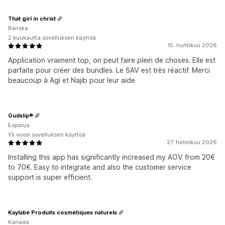
That girl in christ
Ranska
2 kuukautta sovelluksen käyttöä
15. huhtikuu 2026
Application vraiment top, on peut faire plein de choses. Elle est
parfaite pour créer des bundles. Le SAV est très réactif. Merci
beaucoup à Agi et Najib pour leur aide.
Gudslip®
Espanja
Yli vuosi sovelluksen käyttöä
27. helmikuu 2026
Installing this app has significantly increased my AOV from 20€
to 70€. Easy to integrate and also the customer service
support is super efficient.
Kaylabé Produits cosmétiques naturels
Kanada