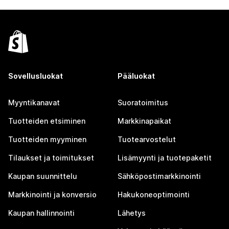
Sovellusluokat
Pääluokat
Myyntikanavat
Suoratoimitus
Tuotteiden etsiminen
Markkinapaikat
Tuotteiden myyminen
Tuotearvostelut
Tilaukset ja toimitukset
Lisämyynti ja tuotepaketit
Kaupan suunnittelu
Sähköpostimarkkinointi
Markkinointi ja konversio
Hakukoneoptimointi
Kaupan hallinnointi
Lähetys