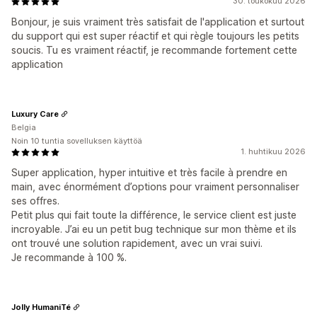
30. toukokuu 2026
Bonjour, je suis vraiment très satisfait de l'application et surtout
du support qui est super réactif et qui règle toujours les petits
soucis. Tu es vraiment réactif, je recommande fortement cette
application
Luxury Care
Belgia
Noin 10 tuntia sovelluksen käyttöä
1. huhtikuu 2026
Super application, hyper intuitive et très facile à prendre en
main, avec énormément d’options pour vraiment personnaliser
ses offres.
Petit plus qui fait toute la différence, le service client est juste
incroyable. J’ai eu un petit bug technique sur mon thème et ils
ont trouvé une solution rapidement, avec un vrai suivi.
Je recommande à 100 %.
Jolly HumaniTé