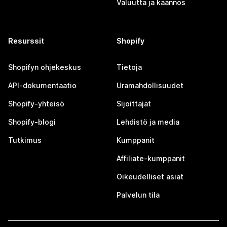
Valuutta ja käännös
Resurssit
Shopify
Shopifyn ohjekeskus
Tietoja
API-dokumentaatio
Uramahdollisuudet
Shopify-yhteisö
Sijoittajat
Shopify-blogi
Lehdistö ja media
Tutkimus
Kumppanit
Affiliate-kumppanit
Oikeudelliset asiat
Palvelun tila