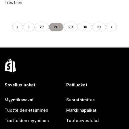
Très bien
1
27
28
29
30
31
Sovellusluokat
Pääluokat
Myyntikanavat
Suoratoimitus
Tuotteiden etsiminen
Markkinapaikat
Tuotteiden myyminen
Tuotearvostelut