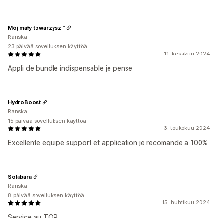
Mój mały towarzysz™
Ranska
23 päivää sovelluksen käyttöä
11. kesäkuu 2024
Appli de bundle indispensable je pense
HydroBoost
Ranska
15 päivää sovelluksen käyttöä
3. toukokuu 2024
Excellente equipe support et application je recomande a 100%
Solabara
Ranska
8 päivää sovelluksen käyttöä
15. huhtikuu 2024
Service au TOP