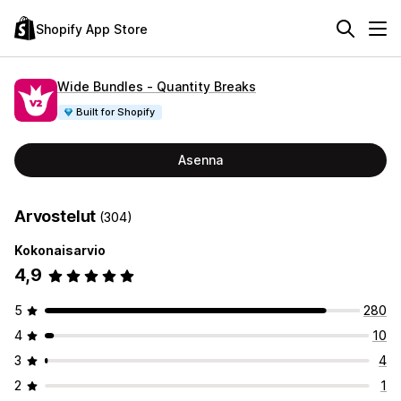
Shopify App Store
Wide Bundles ‑ Quantity Breaks
Built for Shopify
Asenna
Arvostelut
(304)
Kokonaisarvio
4,9
5
280
4
10
3
4
2
1