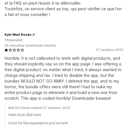
et la FAQ on peut réussir à se débrouiller.
Toutefois, un service client au top, qui peut vérifier ce que l’on
a fait et nous conseiller !
Kyle West Books
Yhdysvallat
28 minuuttia sovelluksen käyttöä
27. joulukuu 2022
Horrible. It is not calibrated to work with digital products, and
they should explicitly say so on the app page. I was offering a
free digital product; no matter what I tried, it always wanted to
charge shipping and tax. I tried to disable the app, but the
bundles WOULD NOT GO AWAY. I deleted the app, and to my
horror, the bundle offers were still there! I had to nuke my
entire product page to eliminate it and build a new one from
scratch. This app is coded horribly! Downloader beware!
Mat De Sousa vastasi 27. joulukuu 2022
Hello Kyle, Mat here
Sorry for the experience you've had!