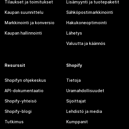
Tilaukset ja toimitukset
Lisämyynti ja tuotepaketit
Kaupan suunnittelu
Sähköpostimarkkinointi
Markkinointi ja konversio
Hakukoneoptimointi
Kaupan hallinnointi
Lähetys
Valuutta ja käännös
Resurssit
Shopify
Shopifyn ohjekeskus
Tietoja
API-dokumentaatio
Uramahdollisuudet
Shopify-yhteisö
Sijoittajat
Shopify-blogi
Lehdistö ja media
Tutkimus
Kumppanit