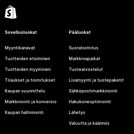
Sovellusluokat
Pääluokat
Myyntikanavat
Suoratoimitus
Tuotteiden etsiminen
Markkinapaikat
Tuotteiden myyminen
Tuotearvostelut
Tilaukset ja toimitukset
Lisämyynti ja tuotepaketit
Kaupan suunnittelu
Sähköpostimarkkinointi
Markkinointi ja konversio
Hakukoneoptimointi
Kaupan hallinnointi
Lähetys
Valuutta ja käännös