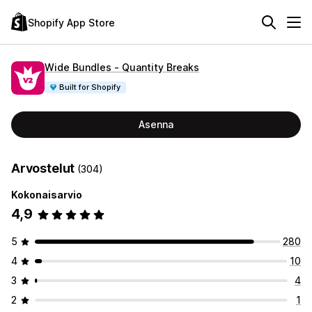
Shopify App Store
Wide Bundles ‑ Quantity Breaks
Built for Shopify
Asenna
Arvostelut
(304)
Kokonaisarvio
4,9
5
280
4
10
3
4
2
1