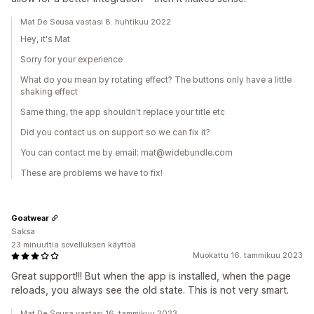
Mat De Sousa vastasi 8. huhtikuu 2022
Hey, it's Mat
Sorry for your experience
What do you mean by rotating effect? The buttons only have a little
shaking effect
Same thing, the app shouldn't replace your title etc
Did you contact us on support so we can fix it?
You can contact me by email: mat@widebundle.com
These are problems we have to fix!
Goatwear
Saksa
23 minuuttia sovelluksen käyttöä
Muokattu 16. tammikuu 2023
Great support!!! But when the app is installed, when the page
reloads, you always see the old state. This is not very smart.
Mat De Sousa vastasi 16. tammikuu 2023