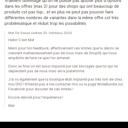
Vraiment dommage qu'on ne puisse pas ajouter plus d'options
dans les offres (max 2) pour des shops qui ont beaucoup de
produits cst pas top... et en plus ne peut pas pouvoir faire
différentes nombres de variantes dans la même offre cst très
problématique et réduit trop les possibilités
Mat De Sousa vastasi 20. helmikuu 2023
Hello! C'est Mat
Merci pour ton feedback, effectivement ces limites que tu décris ne
viennent malheureusement pas de nous mais de Shopify qui nous
empêche de faire ce que l'on aimerait
Donc au final on est aussi impacté par ces blocages que toi qui ne
dépendent pas de nous mais de la plateforme
J'ai vu également que ta boutique était implanté pas très loin de chez
moi (95) ! N'hésite pas à me contacter moi ou la page WideBundle sur
Facebook pour discuter de ces limites !
Encore désolé pour l'expérience !
Mat