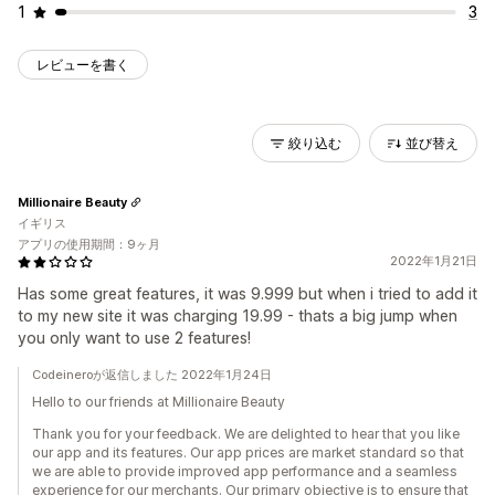
1
3
レビューを書く
絞り込む
並び替え
Millionaire Beauty
イギリス
アプリの使用期間：9ヶ月
2022年1月21日
Has some great features, it was 9.999 but when i tried to add it
to my new site it was charging 19.99 - thats a big jump when
you only want to use 2 features!
Codeineroが返信しました 2022年1月24日
Hello to our friends at Millionaire Beauty
Thank you for your feedback. We are delighted to hear that you like
our app and its features. Our app prices are market standard so that
we are able to provide improved app performance and a seamless
experience for our merchants. Our primary objective is to ensure that