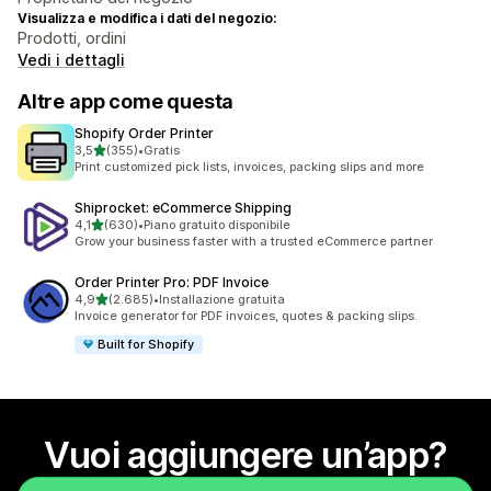
Visualizza e modifica i dati del negozio:
Prodotti, ordini
Vedi i dettagli
Altre app come questa
Shopify Order Printer
stelle su 5
3,5
(355)
•
Gratis
355 recensioni totali
Print customized pick lists, invoices, packing slips and more
Shiprocket: eCommerce Shipping
stelle su 5
4,1
(630)
•
Piano gratuito disponibile
630 recensioni totali
Grow your business faster with a trusted eCommerce partner
Order Printer Pro: PDF Invoice
stelle su 5
4,9
(2.685)
•
Installazione gratuita
2685 recensioni totali
Invoice generator for PDF invoices, quotes & packing slips.
Built for Shopify
Vuoi aggiungere un’app?