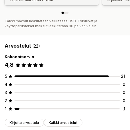
15 päivän maksuton kokeilu
15 päivän mak
Kaikki maksut laskutetaan valuutassa USD. Toistuvat ja
käyttöperusteiset maksut laskutetaan 30 päivän välein.
Arvostelut
(22)
Kokonaisarvio
4,8
5
21
4
0
3
0
2
0
1
1
Kirjoita arvostelu
Kaikki arvostelut