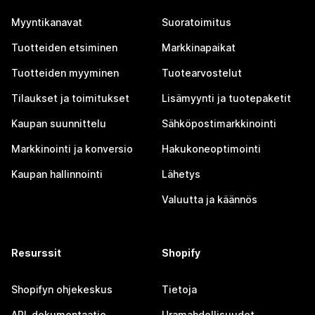
Myyntikanavat
Suoratoimitus
Tuotteiden etsiminen
Markkinapaikat
Tuotteiden myyminen
Tuotearvostelut
Tilaukset ja toimitukset
Lisämyynti ja tuotepaketit
Kaupan suunnittelu
Sähköpostimarkkinointi
Markkinointi ja konversio
Hakukoneoptimointi
Kaupan hallinnointi
Lähetys
Valuutta ja käännös
Resurssit
Shopify
Shopifyn ohjekeskus
Tietoja
API-dokumentaatio
Uramahdollisuudet