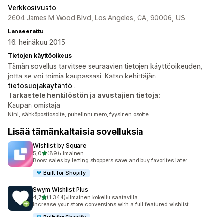
Verkkosivusto
2604 James M Wood Blvd, Los Angeles, CA, 90006, US
Lanseerattu
16. heinäkuu 2015
Tietojen käyttöoikeus
Tämän sovellus tarvitsee seuraavien tietojen käyttöoikeuden,
jotta se voi toimia kaupassasi. Katso kehittäjän
tietosuojakäytäntö
.
Tarkastele henkilöstön ja avustajien tietoja:
Kaupan omistaja
Nimi, sähköpostiosoite, puhelinnumero, fyysinen osoite
Lisää tämänkaltaisia sovelluksia
Wishlist by Square
/ 5 tähteä
5,0
(89)
•
Ilmainen
89 arvostelua yhteensä
Boost sales by letting shoppers save and buy favorites later
Built for Shopify
Swym Wishlist Plus
/ 5 tähteä
4,7
(1 344)
•
Ilmainen kokeilu saatavilla
1344 arvostelua yhteensä
Increase your store conversions with a full featured wishlist
Built for Shopify