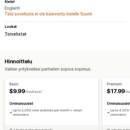
Kielet
Englanti
Tätä sovellusta ei ole käännetty kielelle Suomi
Luokat
Toivelistat
Hinnoittelu
Valitse yrityksellesi parhaiten sopiva sopimus.
Basic
Premium
$9.99
$17.99
/kuukausi
/k
Ominaisuudet
Ominaisuude
Up to 2,000 new wishlists per month + email
Up to 4,000
reminders.
reminders.