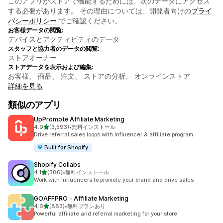
このアプリがストアで機能するためには、次のデータにアクセス
する必要があります。 その理由については、開発者向けの
プライ
バシーポリシー
でご確認ください。
お客様データの閲覧:
デバイスとアクティビティのデータ
スタッフと協力者のデータの閲覧:
ストアオーナー
ストアデータを表示および編集:
お客様、 商品、 注文、 ストアの分析、 オンラインストア
詳細を見る
類似のアプリ
UpPromote Affiliate Marketing
5つ星中
4.9
(3,593)
•
無料インストール
合計レビュー数：3593件
Drive referral sales loops with influencer & affiliate program
Built for Shopify
Shopify Collabs
5つ星中
4.1
(386)
•
無料インストール
合計レビュー数：386件
Work with influencers to promote your brand and drive sales
GOAFFPRO ‑ Affiliate Marketing
5つ星中
4.6
(883)
•
無料プランあり
合計レビュー数：883件
Powerful affiliate and referral marketing for your store