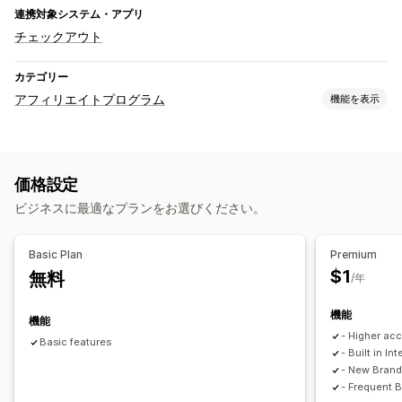
連携対象システム・アプリ
チェックアウト
カテゴリー
アフィリエイトプログラム
機能を表示
コミッションオプション
追跡
カスタムコミッション
商品コミッション
価格設定
流入管理
ビジネスに最適なプランをお選びください。
アフィリエイトリンク
自動追跡
リアルタイム追跡
アフィリエイト機能
Basic Plan
Premium
$1
無料
カスタムダッシュボード
カスタム登録
/年
機能
機能
- Higher acc
Basic features
- Built in In
- New Bran
- Frequent 