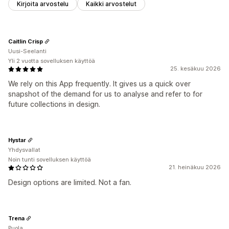
Kirjoita arvostelu
Kaikki arvostelut
Caitlin Crisp
Uusi-Seelanti
Yli 2 vuotta sovelluksen käyttöä
25. kesäkuu 2026
We rely on this App frequently. It gives us a quick over
snapshot of the demand for us to analyse and refer to for
future collections in design.
Hystar
Yhdysvallat
Noin tunti sovelluksen käyttöä
21. heinäkuu 2026
Design options are limited. Not a fan.
Trena
Puola