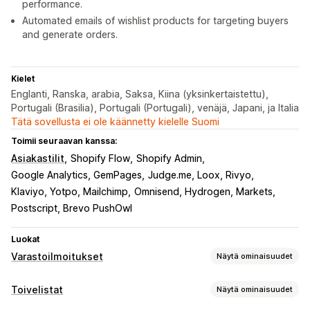
performance.
Automated emails of wishlist products for targeting buyers
and generate orders.
Kielet
Englanti, Ranska, arabia, Saksa, Kiina (yksinkertaistettu),
Portugali (Brasilia), Portugali (Portugali), venäjä, Japani, ja Italia
Tätä sovellusta ei ole käännetty kielelle Suomi
Toimii seuraavan kanssa:
Asiakastilit
Shopify Flow
Shopify Admin
Google Analytics, GemPages
Judge.me, Loox, Rivyo
Klaviyo, Yotpo, Mailchimp
Omnisend, Hydrogen, Markets
Postscript, Brevo PushOwl
Luokat
Varastoilmoitukset
Näytä ominaisuudet
Ilmoitukset
Toivelistat
Näytä ominaisuudet
Automaattiset ilmoitukset
Loppumassa oleva