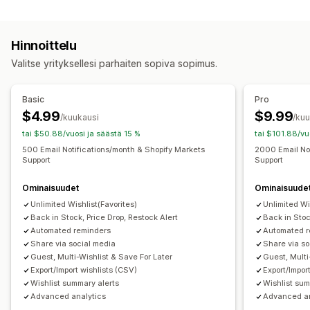
Luettelotyypit
Jälleen varastossa
Sähköposti
Loppunut varastosta
Onlinerekisteri
Julkinen toivelista
Hinnanalennus
Hinnoittelu
Tallenna myöhempää käyttöä varten
Vieraiden toivelista
Mukautukset
Valitse yrityksellesi parhaiten sopiva sopimus.
Luetteloiden hallinta
Ilmoitusasetukset
Ilmoitusmallit
Ilmoituspainike
Sähköpostin jakaminen
Some-jakaminen
Jakolinkit
Ponnahdusilmoitukset
Basic
Pro
Dashboard
Useat luettelot
Tuonti ja vienti
$4.99
$9.99
/kuukausi
/ku
Analytiikka ja raportit
Lisää ostoskoriin
Konversion analytiikka
tai $50.88/vuosi ja säästä 15 %
tai $101.88/vu
Varastoraportit
Tehokkuusraportit
Varaston seuranta
500 Email Notifications/month & Shopify Markets
2000 Email Not
Mukautukset
Support
Support
Mukautettu brändäys
Mukautetut pohjat/asettelut
Ominaisuudet
Ominaisuude
Mukautetut kuvakkeet
Sähköpostimallit
Ostoilmoitukset
Unlimited Wishlist(Favorites)
Unlimited Wi
Hintahälytykset
Varastoilmoitukset
Back in Stock, Price Drop, Restock Alert
Back in Stoc
Automated reminders
Automated r
Share via social media
Share via so
Guest, Multi-Wishlist & Save For Later
Guest, Multi
Export/Import wishlists (CSV)
Export/Impor
Wishlist summary alerts
Wishlist sum
Advanced analytics
Advanced an