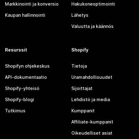
Markkinointi ja konversio
Hakukoneoptimointi
Kaupan hallinnointi
Lähetys
Valuutta ja käännös
Resurssit
Shopify
Shopifyn ohjekeskus
Tietoja
API-dokumentaatio
Uramahdollisuudet
Shopify-yhteisö
Sijoittajat
Shopify-blogi
Lehdistö ja media
Tutkimus
Kumppanit
Affiliate-kumppanit
Oikeudelliset asiat