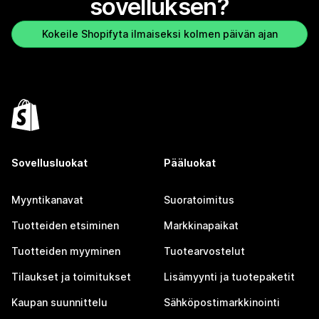
sovelluksen?
Kokeile Shopifyta ilmaiseksi kolmen päivän ajan
Sovellusluokat
Pääluokat
Myyntikanavat
Suoratoimitus
Tuotteiden etsiminen
Markkinapaikat
Tuotteiden myyminen
Tuotearvostelut
Tilaukset ja toimitukset
Lisämyynti ja tuotepaketit
Kaupan suunnittelu
Sähköpostimarkkinointi