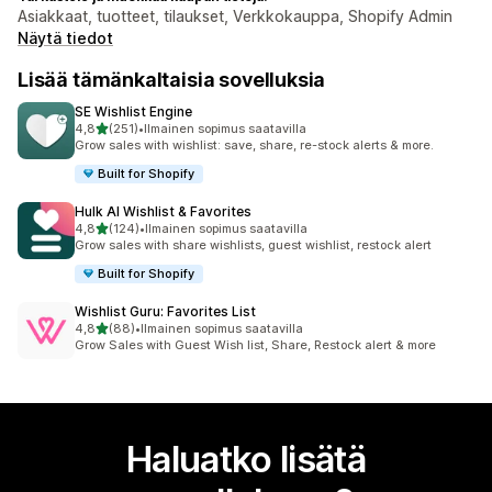
Asiakkaat, tuotteet, tilaukset, Verkkokauppa, Shopify Admin
Näytä tiedot
Lisää tämänkaltaisia sovelluksia
SE Wishlist Engine
/ 5 tähteä
4,8
(251)
•
Ilmainen sopimus saatavilla
251 arvostelua yhteensä
Grow sales with wishlist: save, share, re-stock alerts & more.
Built for Shopify
Hulk AI Wishlist & Favorites
/ 5 tähteä
4,8
(124)
•
Ilmainen sopimus saatavilla
124 arvostelua yhteensä
Grow sales with share wishlists, guest wishlist, restock alert
Built for Shopify
Wishlist Guru: Favorites List
/ 5 tähteä
4,8
(88)
•
Ilmainen sopimus saatavilla
88 arvostelua yhteensä
Grow Sales with Guest Wish list, Share, Restock alert & more
Haluatko lisätä