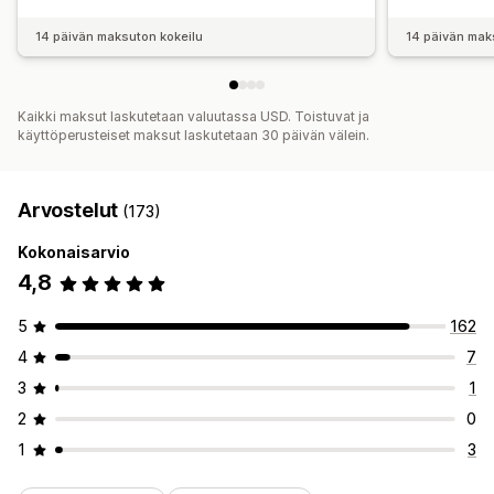
14 päivän maksuton kokeilu
14 päivän mak
Kaikki maksut laskutetaan valuutassa USD. Toistuvat ja
käyttöperusteiset maksut laskutetaan 30 päivän välein.
Arvostelut
(173)
Kokonaisarvio
4,8
5
162
4
7
3
1
2
0
1
3