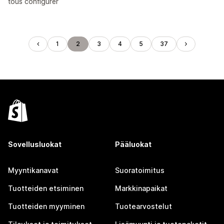
tous configurer
1
2
3
4
5
37
Sovellusluokat
Pääluokat
Myyntikanavat
Suoratoimitus
Tuotteiden etsiminen
Markkinapaikat
Tuotteiden myyminen
Tuotearvostelut