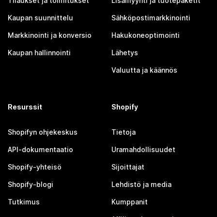
Tilaukset ja toimitukset
Lisämyynti ja tuotepaketit
Kaupan suunnittelu
Sähköpostimarkkinointi
Markkinointi ja konversio
Hakukoneoptimointi
Kaupan hallinnointi
Lähetys
Valuutta ja käännös
Resurssit
Shopify
Shopifyn ohjekeskus
Tietoja
API-dokumentaatio
Uramahdollisuudet
Shopify-yhteisö
Sijoittajat
Shopify-blogi
Lehdistö ja media
Tutkimus
Kumppanit