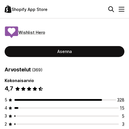
Shopify App Store
Wishlist Hero
Asenna
Arvostelut
(369)
Kokonaisarvio
4,7
5
328
4
15
3
5
2
3