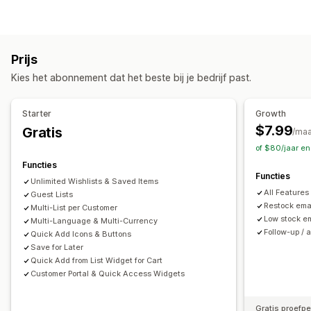
Aangepast register
Cadeauregister
Register in de winkel
Online register
Openbare verlanglijst
Favorieten
Opslaan voor later
Verlanglijst gasten
Prijs
Lijstbeheer
Kies het abonnement dat het beste bij je bedrijf past.
Delen via social media
Links delen
Dashboard
Meerdere lijsten
Importeren en exporteren
Starter
Growth
Aan winkelwagen toevoegen
Conversie-analytics
$7.99
Gratis
/ma
of $80/jaar e
Aanpassing
Functies
Aangepaste branding
Aangepaste opmaak
Functies
Unlimited Wishlists & Saved Items
Aangepaste pictogrammen
Meerdere talen
All Features 
Guest Lists
Restock emai
Multi-List per Customer
Low stock em
Multi-Language & Multi-Currency
Follow-up / 
Quick Add Icons & Buttons
Save for Later
Quick Add from List Widget for Cart
Customer Portal & Quick Access Widgets
Gratis proefp