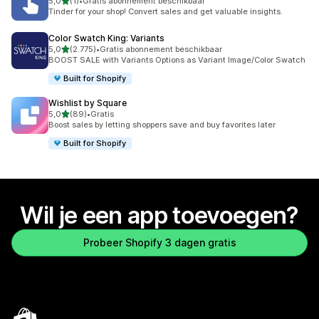
van 5 sterren
5,0
(1)
•
Gratis abonnement beschikbaar
1 recensies in totaal
Tinder for your shop! Convert sales and get valuable insights.
Color Swatch King: Variants
van 5 sterren
5,0
(2.775)
•
Gratis abonnement beschikbaar
2775 recensies in totaal
BOOST SALE with Variants Options as Variant Image/Color Swatch
Built for Shopify
Wishlist by Square
van 5 sterren
5,0
(89)
•
Gratis
89 recensies in totaal
Boost sales by letting shoppers save and buy favorites later
Built for Shopify
Wil je een app toevoegen?
Probeer Shopify 3 dagen gratis