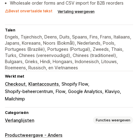
Wholesale order forms and CSV import for B2B reorders
Bevat onvertaalde tekst
Vertaling weergeven
Talen
Engels, Tsjechisch, Deens, Duits, Spaans, Fins, Frans, Italiaans,
Japans, Koreaans, Noors (Bokmål), Nederlands, Pools,
Portugees (Brazilië), Portugees (Portugal), Zweeds, Thais,
Turks, Chinees (vereenvoudigd), Chinees (traditioneel),
Bulgaars, Grieks, Hindi, Hongaars, Indonesisch, Litouws,
Roemeens, Russisch, en Vietnamees
Werkt met
Checkout
Klantaccounts
Shopify Flow
Shopify-beheercentrum
Flow
Google Analytics
Klaviyo
Mailchimp
Categorieën
Verlanglijsten
Functies weergeven
Lijsttypen
Productweergave - Anders