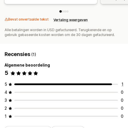
Bevat onvertaalde tekst
Vertaling weergeven
Alle betalingen worden in USD gefactureerd. Terugkerende en op
gebruik gebaseerde kosten worden om de 30 dagen gefactureerd.
Recensies
(1)
Algemene beoordeling
5
5
1
4
0
3
0
2
0
1
0