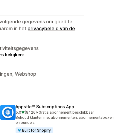
e volgende gegevens om goed te
aarom in het
privacybeleid van de
tiviteitsgegevens
s bekijken:
rtingen, Webshop
Appstle℠ Subscriptions App
van 5 sterren
5,0
(8.126)
•
Gratis abonnement beschikbaar
8126 recensies in totaal
Behoud klanten met abonnementen, abonnementsboxen
en bundels
Built for Shopify