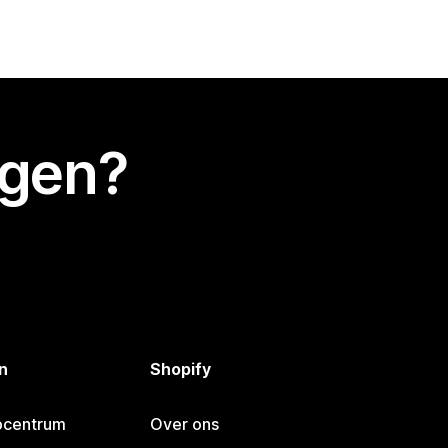
egen?
n
Shopify
pcentrum
Over ons