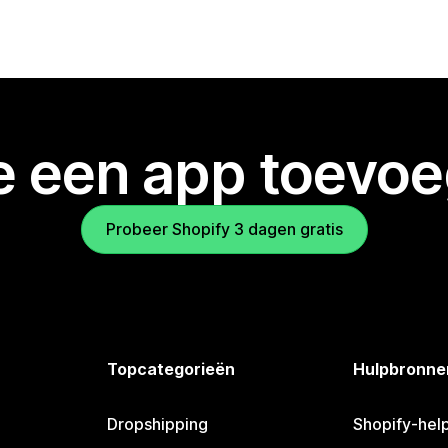
je een app toevo
Probeer Shopify 3 dagen gratis
Topcategorieën
Hulpbronne
Dropshipping
Shopify-hel