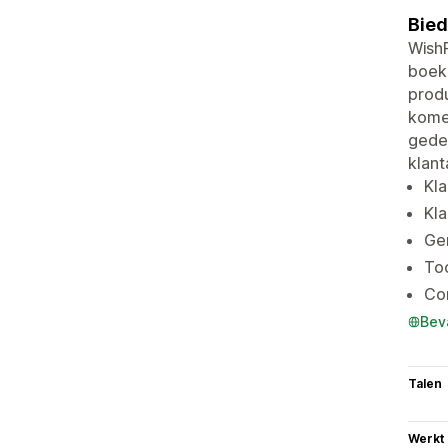
Bied
WishP
boeke
produ
kome
gedee
klant
Kla
Kla
Ge
To
Con
Bev
Talen
Werkt