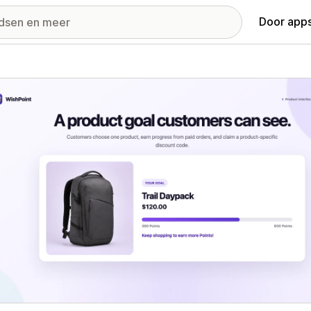
Door apps
ij met uitgelichte afbeeldingen