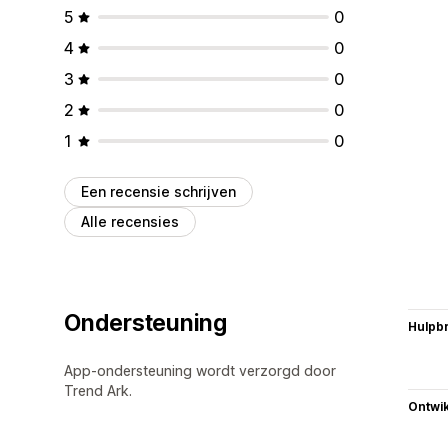
5
0
4
0
3
0
2
0
1
0
Een recensie schrijven
Alle recensies
Ondersteuning
Hulpb
App-ondersteuning wordt verzorgd door
Trend Ark.
Ontwik