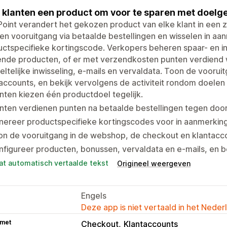
 klanten een product om voor te sparen met doelge
oint verandert het gekozen product van elke klant in een z
n vooruitgang via betaalde bestellingen en wisselen in a
ctspecifieke kortingscode. Verkopers beheren spaar- en i
nde producten, of er met verzendkosten punten verdien
ltelijke inwisseling, e-mails en vervaldata. Toon de vooru
accounts, en bekijk vervolgens de activiteit rondom doelen 
nten kiezen één productdoel tegelijk.
nten verdienen punten na betaalde bestellingen tegen doo
nereer productspecifieke kortingscodes voor in aanmerkin
on de vooruitgang in de webshop, de checkout en klantacc
figureer producten, bonussen, vervaldata en e-mails, en bek
at automatisch vertaalde tekst
Origineel weergeven
Engels
Deze app is niet vertaald in het Neder
 met
Checkout
Klantaccounts