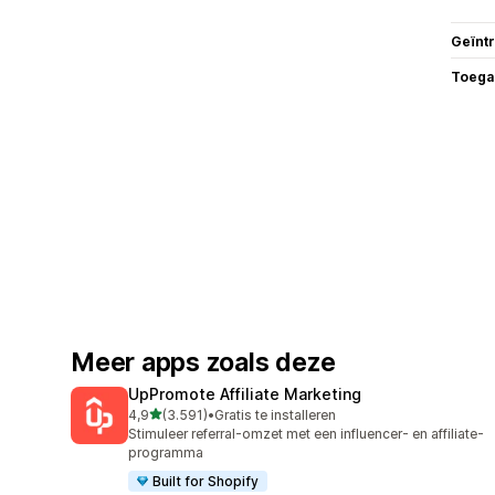
Geïnt
Toega
Meer apps zoals deze
UpPromote Affiliate Marketing
van 5 sterren
4,9
(3.591)
•
Gratis te installeren
3591 recensies in totaal
Stimuleer referral-omzet met een influencer- en affiliate-
programma
Built for Shopify