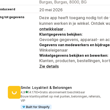
Burgas, Burgas, 8000, BG
roduceerd
20 mei 2026
ng tot gegevens
Deze app heeft toegang nodig tot d
kunnen werken in je winkel. Ontdek w
ontwikkelaar
.
Klantgegevens bekijken:
Gevoelige gegevens, apparaat- en ac
Gegevens van medewerkers en bijdrager
Winkeleigenaar
Winkelgegevens bekijken en bewerken:
Klanten, producten, bestellingen, ko
Zie details
Smile: Loyaliteit & Beloningen
van 5 sterren
4,9
(4.176)
•
Gratis abonnement beschikbaar
4176 recensies in totaal
Bouw klantloyaliteit op met punten, beloningen, referrals,
VIP
Built for Shopify