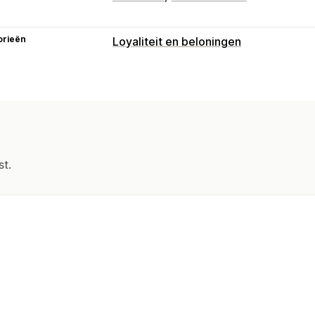
orieën
Loyaliteit en beloningen
Soorten programma's
Beloningsprogramma's
Beloningen die je kunt aanbieden
Punten
Kortingen
Gratis producten
st.