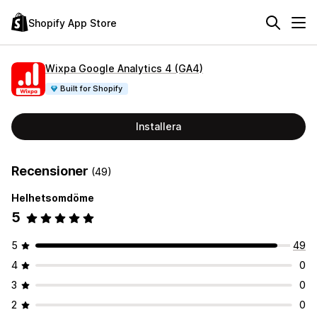
Shopify App Store
Wixpa Google Analytics 4 (GA4)
Built for Shopify
Installera
Recensioner
(49)
Helhetsomdöme
5
5
49
4
0
3
0
2
0