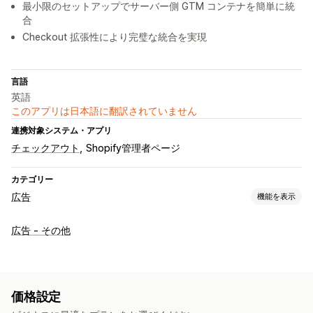
最小限のセットアップでサーバー側 GTM コンテナを簡単に統
合
Checkout 拡張性により完璧な統合を実現
言語
英語
このアプリは日本語に翻訳されていません
連携対象システム・アプリ
チェックアウト
Shopify管理者ページ
カテゴリー
広告
機能を表示
ターゲティング
広告 - その他
デバイス
イベント別
操作動向
プラットフォーム
リターゲティング
キャンペーン管理
価格設定
ウェブサイト
ピクセル管理