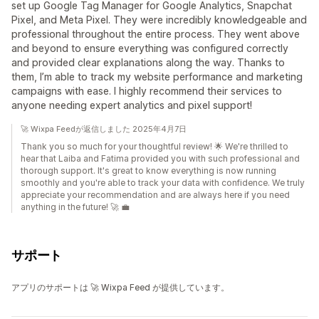
set up Google Tag Manager for Google Analytics, Snapchat
Pixel, and Meta Pixel. They were incredibly knowledgeable and
professional throughout the entire process. They went above
and beyond to ensure everything was configured correctly
and provided clear explanations along the way. Thanks to
them, I’m able to track my website performance and marketing
campaigns with ease. I highly recommend their services to
anyone needing expert analytics and pixel support!
🚀 Wixpa Feedが返信しました 2025年4月7日
Thank you so much for your thoughtful review! 🌟 We're thrilled to
hear that Laiba and Fatima provided you with such professional and
thorough support. It's great to know everything is now running
smoothly and you're able to track your data with confidence. We truly
appreciate your recommendation and are always here if you need
anything in the future! 🚀 💼
サポート
アプリのサポートは 🚀 Wixpa Feed が提供しています。