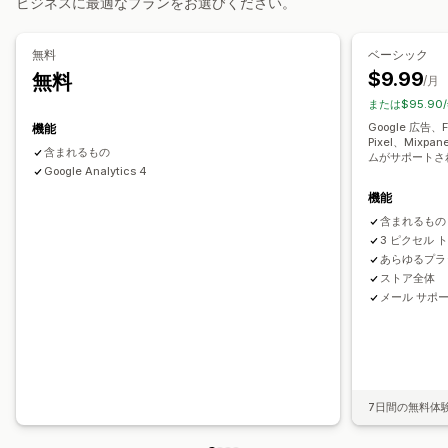
ビジネスに最適なプランをお選びください。
パフォーマンス分析
無料
ベーシック
パフォーマンス追跡
コンバージョントラッキング
$9.99
無料
/月
ダッシュボード
UTMアトリビューション
トラフィック元
または$95.90
Google 広告、Fa
機能
Pixel、Mixp
含まれるもの
ムがサポートさ
Google Analytics 4
機能
含まれるもの
3 ピクセル 
あらゆるプラ
ストア全体
メール サポ
7日間の無料体