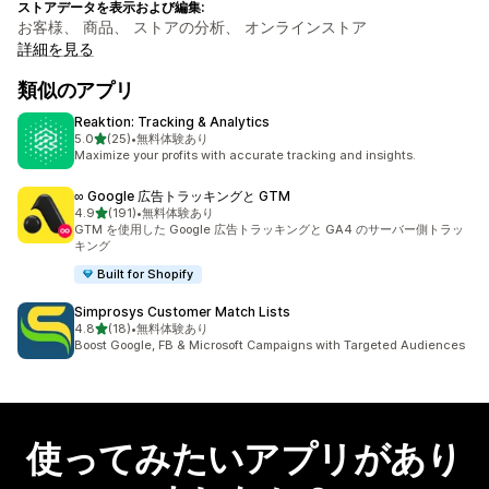
ストアデータを表示および編集:
お客様、 商品、 ストアの分析、 オンラインストア
詳細を見る
類似のアプリ
Reaktion: Tracking & Analytics
5つ星中
5.0
(25)
•
無料体験あり
合計レビュー数：25件
Maximize your profits with accurate tracking and insights.
∞ Google 広告トラッキングと GTM
5つ星中
4.9
(191)
•
無料体験あり
合計レビュー数：191件
GTM を使用した Google 広告トラッキングと GA4 のサーバー側トラッ
キング
Built for Shopify
Simprosys Customer Match Lists
5つ星中
4.8
(18)
•
無料体験あり
合計レビュー数：18件
Boost Google, FB & Microsoft Campaigns with Targeted Audiences
使ってみたいアプリがあり