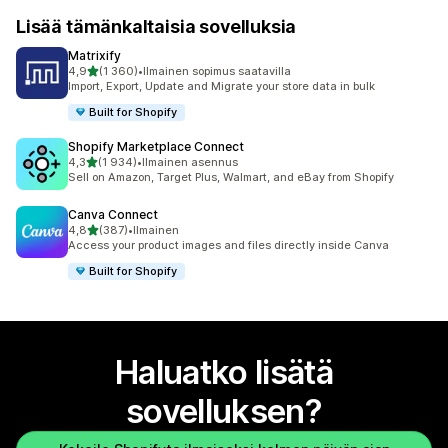
Lisää tämänkaltaisia sovelluksia
Matrixify
/ 5 tähteä
4,9
(1 360)
•
Ilmainen sopimus saatavilla
1360 arvostelua yhteensä
Import, Export, Update and Migrate your store data in bulk
Built for Shopify
Shopify Marketplace Connect
/ 5 tähteä
4,3
(1 934)
•
Ilmainen asennus
1934 arvostelua yhteensä
Sell on Amazon, Target Plus, Walmart, and eBay from Shopify
Canva Connect
/ 5 tähteä
4,8
(387)
•
Ilmainen
387 arvostelua yhteensä
Access your product images and files directly inside Canva
Built for Shopify
Haluatko lisätä
sovelluksen?