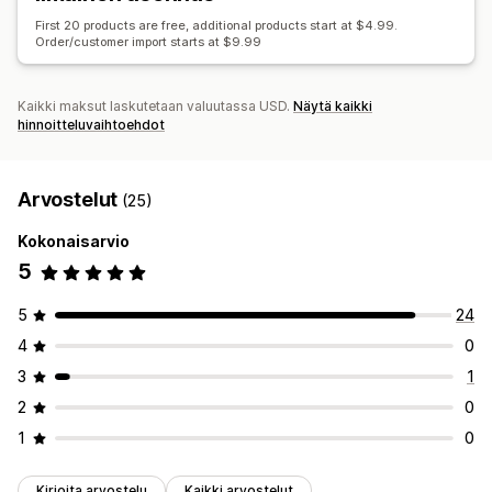
Arvostelut
Alustanvaihto
First 20 products are free, additional products start at $4.99.
Order/customer import starts at $9.99
Kaikki maksut laskutetaan valuutassa USD.
Näytä kaikki
hinnoitteluvaihtoehdot
Arvostelut
(25)
Kokonaisarvio
5
5
24
4
0
3
1
2
0
1
0
Kirjoita arvostelu
Kaikki arvostelut