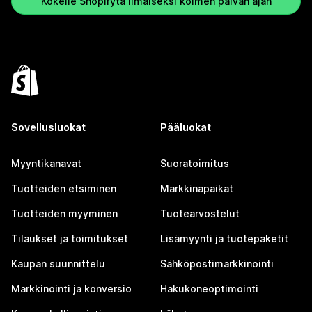
Kokeile Shopifyta ilmaiseksi kolmen päivän ajan
Sovellusluokat
Pääluokat
Myyntikanavat
Suoratoimitus
Tuotteiden etsiminen
Markkinapaikat
Tuotteiden myyminen
Tuotearvostelut
Tilaukset ja toimitukset
Lisämyynti ja tuotepaketit
Kaupan suunnittelu
Sähköpostimarkkinointi
Markkinointi ja konversio
Hakukoneoptimointi