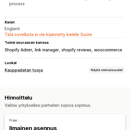
process
Kielet
Englanti
Tätä sovellusta ei ole käännetty kielelle Suomi
Toimii seuraavan kanssa:
Shopify Admin
link manager
shopify reviews
woocommerce
Luokat
Kauppadatan tuoja
Näytä ominaisuudet
Tietojen synkronointi
Varaston synkronointi
Tilausten synkronointi
Hinnoittelu
Hintojen synkronointi
Tuotteiden synkronointi
Valitse yrityksellesi parhaiten sopiva sopimus.
Tietojen siirto
Joukkovienti
Joukkotuonti
Suurten tiedostojen tuki
CSV
Free
Kokoelmat
Asiakkaat
Varasto
Tilaukset
Tuotteet
Ilmainen asennus