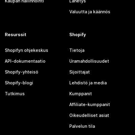
Kaupan hallinnointi
Lähetys
Valuutta ja käännös
Resurssit
Shopify
Shopifyn ohjekeskus
Tietoja
API-dokumentaatio
Uramahdollisuudet
Shopify-yhteisö
Sijoittajat
Shopify-blogi
Lehdistö ja media
Tutkimus
Kumppanit
Affiliate-kumppanit
Oikeudelliset asiat
Palvelun tila