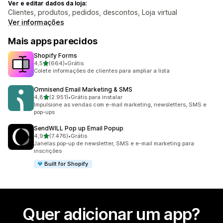
Ver e editar dados da loja:
Clientes, produtos, pedidos, descontos, Loja virtual
Ver informações
Mais apps parecidos
Shopify Forms
de 5 estrelas
4,5
(664)
•
Grátis
664 avaliações ao todo
Colete informações de clientes para ampliar a lista
Omnisend Email Marketing & SMS
de 5 estrelas
4,8
(2.951)
•
Grátis para instalar
2951 avaliações ao todo
Impulsione as vendas com e-mail marketing, newsletters, SMS e
pop-ups
SendWILL Pop up Email Popup
de 5 estrelas
4,9
(7.476)
•
Grátis
7476 avaliações ao todo
Janelas pop-up de newsletter, SMS e e-mail marketing para
inscrições
Built for Shopify
Quer adicionar um app?